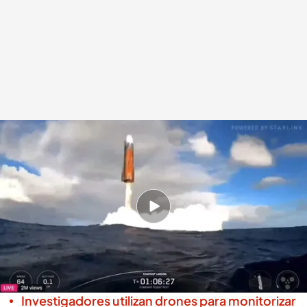
Amerizaje vertical y controlado de Starship en el Océano Índico tras
despegar desde Texas una hora y seis minutos antes
.
Imagen: Europa Press
/ Vídeo: Noticias Cuatro
Europa Press
Redacción digital Noticias Cuatro
27 AGO 2025 - 15:57h.
Actualizado a las 15:57h.
Los tres intentos anteriores con lanzamientos
de Starship han terminado en tragedia por
explosiones del cohete
Investigadores utilizan drones para monitorizar