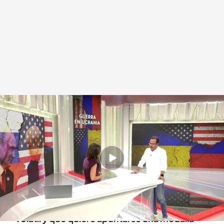
Una imagen de José Luis Fuentecilla
.
Cuatro
Redacción digital Noticias Cuatro
11 AGO 2025 - 16:43h.
"El futuro de la seguridad europea se juega en
Alaska"
"Estamos en manos de un presidente de EEUU
volátil y que quiere apuntarse una medalla"