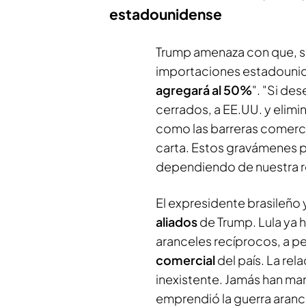
estadounidense
Trump amenaza con que, si
importaciones estadounide
agregará al 50%
". "Si de
cerrados, a EE.UU. y elimina
como las barreras comercia
carta. Estos gravámenes pu
dependiendo de nuestra re
El expresidente brasileño y
aliados
de Trump. Lula ya 
aranceles recíprocos, a p
comercial
del país. La rel
inexistente. Jamás han ma
emprendió la guerra arance