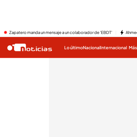
Zapatero manda un mensaje a un colaborador de 'EBDT'
Ahmed
Lo último
Nacional
Internacional
Má