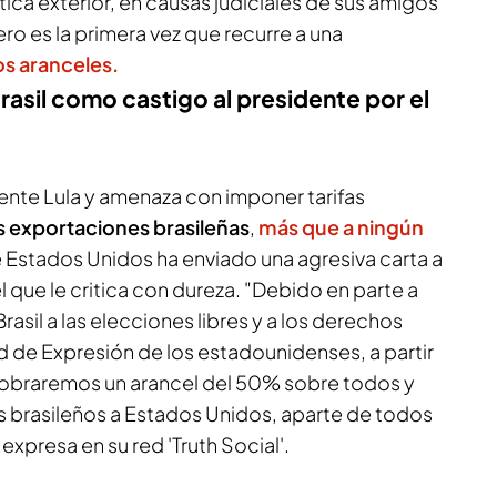
lítica exterior, en causas judiciales de sus amigos
ero es la primera vez que recurre a una
os aranceles.
rasil como castigo al presidente por el
ente Lula y amenaza con imponer tarifas
s exportaciones brasileñas
,
más que a ningún
e Estados Unidos ha enviado una agresiva carta a
l que le critica con dureza. "Debido en parte a
rasil a las elecciones libres y a los derechos
 de Expresión de los estadounidenses, a partir
obraremos un arancel del 50% sobre todos y
 brasileños a Estados Unidos, aparte de todos
 expresa en su red 'Truth Social'.