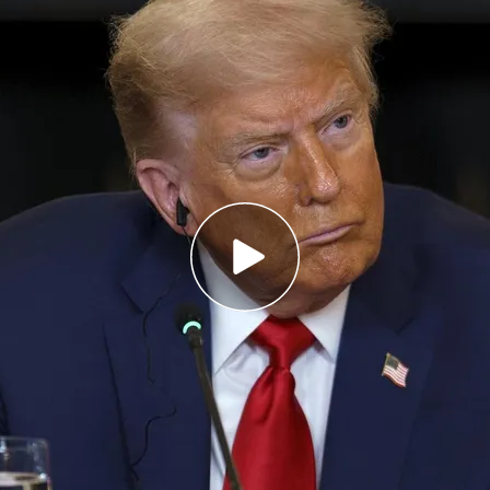
 Aguirregomezcorta
sidente Lula y amenaza con imponer aranceles
ciones brasileñas
 puede provocar la amenaza de Trump a
ndustria farmacéutica, en peligro
rra comercial
con
Brasil
como castigo por el
er, a última hora publicaba una carta dirigida al
a Da Silva, en la que comunica un arancel del 50%
s que entren en Estados Unidos.
Según informa
n gesto sin precedentes.