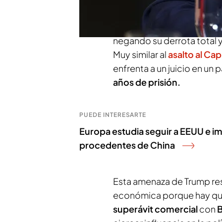
En 2023, Bolsonaro perdió 
negando su derrota total 
Muy similar al
asalto al Cap
enfrenta a un juicio en un 
años de prisión.
PUEDE INTERESARTE
Europa estudia seguir a EEUU e i
procedentes de China
Esta amenaza de Trump res
económica porque hay que
superávit comercial
con
B