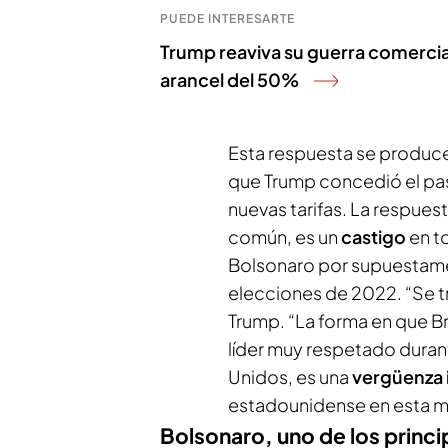
PUEDE INTERESARTE
Trump reaviva su guerra comercia
arancel del 50%
Esta respuesta se produce 
que Trump concedió el pas
nuevas tarifas. La respues
común, es un
castigo
en t
Bolsonaro por supuestame
elecciones de 2022. “Se tr
Trump. “La forma en que Br
líder muy respetado duran
Unidos, es una
vergüenza 
estadounidense en esta mi
Bolsonaro, uno de los princi