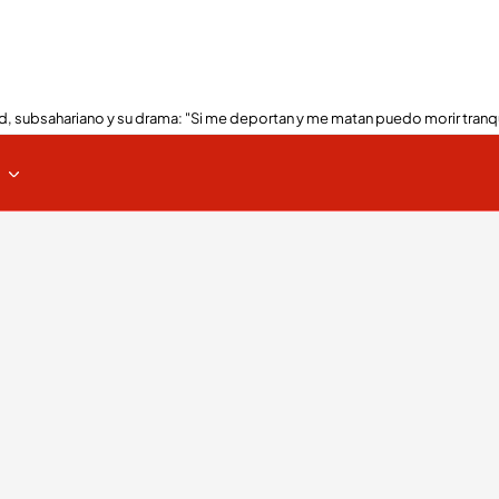
, subsahariano y su drama: "Si me deportan y me matan puedo morir tranq
s