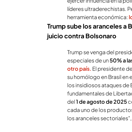
ejercer influencia en la po
líderes ultraderechistas. P
herramienta económica:
l
Trump sube los aranceles a B
juicio contra Bolsonaro
Trump se venga del presid
especiales de un
50% a la
otro país.
El presidente d
su homólogo en Brasil en e
los insidiosos ataques de B
fundamentales de Libertad
del
1 de agosto de 2025
c
cada uno de los productos
los aranceles sectoriales",