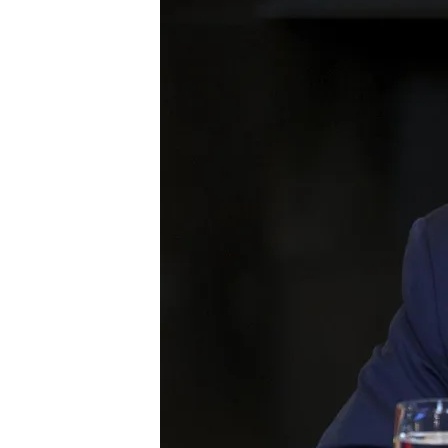
Redacción digital Noticias Cuatro
Marta
10 JUL 2025 - 15:10h.
Trump se venga del pre
de un 50% a las exporta
Las consecuencias que
España: el aceite y la i
Compartir
Donald Trump entra en
gue
juicio a Jair Bolsonaro
. Ay
presidente Luiz Inácio Lul
a los productos brasileño
Sara Canals,
se trata de u