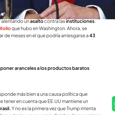
las elecciones e intentó aferrarse al poder
y alentando un
asalto
contra las
instituciones
.
itolio
que hubo en Washington. Ahora, se
par de meses en el que podría arriesgarse a
43
mponer aranceles a los productos baratos
ponde más bien a una causa política que
 tener en cuenta que EE.UU mantiene un
rasil.
Y no es la primera vez que Trump intenta