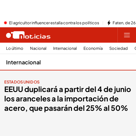
El agricultor influencer estalla contra los políticos
Faten, de 26
Lo último
Nacional
Internacional
Economía
Sociedad
Internacional
ESTADOS UNIDOS
EEUU duplicará a partir del 4 de junio
los aranceles a la importación de
acero, que pasarán del 25% al 50%