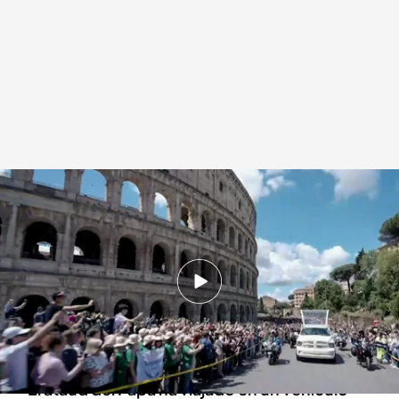
El papamóvil traslada el féretro del papa Francisco
Redacción digital Noticias Cuatro
26 ABR 2025 - 14:39h.
El féretro del papa Francisco ha llegado a la
Basílica de Santa María La Mayor alrededor de
las 13.00 horas
El ataúd del Papa ha viajado en un vehículo