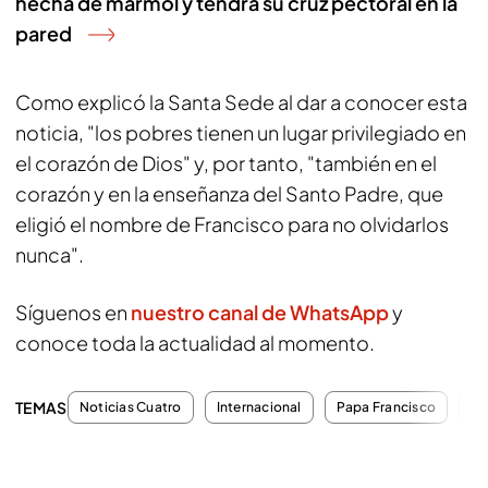
hecha de mármol y tendrá su cruz pectoral en la
pared
Como explicó la Santa Sede al dar a conocer esta
noticia, "los pobres tienen un lugar privilegiado en
el corazón de Dios" y, por tanto, "también en el
corazón y en la enseñanza del Santo Padre, que
eligió el nombre de Francisco para no olvidarlos
nunca".
Síguenos en
nuestro canal de WhatsApp
y
conoce toda la actualidad al momento.
TEMAS
Noticias Cuatro
Internacional
Papa Francisco
Ac