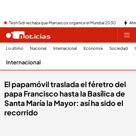
Tesh Sidi rechaza que Marruecos organice el Mundial 2030
Ahm
Lo último
Nacional
Internacional
Economía
Sociedad
Internacional
El papamóvil traslada el féretro del
papa Francisco hasta la Basílica de
Santa María la Mayor: así ha sido el
recorrido