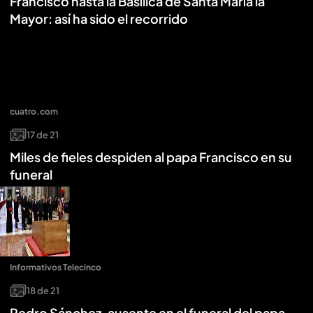
Francisco hasta la Basílica de Santa María la
Mayor: así ha sido el recorrido
cuatro.com
17
de
21
Miles de fieles despiden al papa Francisco en su
funeral
Informativos Telecinco
18
de
21
Pedro Sánchez, ausente en el funeral del papa