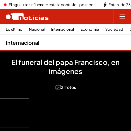
El agricultor influencer estalla contra los políticos
Faten, de 26
Lo último
Nacional
Internacional
Economía
Sociedad
Internacional
El funeral del papa Francisco, en
imágenes
21 fotos