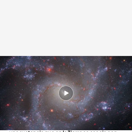
Hallan la evidencia más sólida de vida extraterrestre
Redacción digital Noticias Cuatro
Patricia Pereda
17 ABR 2025 - 16:47h.
Un exoplaneta situado a 124 años luz del
Sistema Solar está en el punto de mira de los
científicos
Este exoplaneta tiene dimetil sulfuro (DMS),