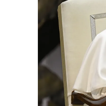
18 FEB 2025 - 20:28h.
El Vaticano informa de q
que "requirió tratamien
El pontífice "agradece 
con el corazón agradec
El Papa Francisco sufre
se trata?
Compartir
El
estado de salud del Pa
Marina García
en el vídeo,
explica que el pontífice su