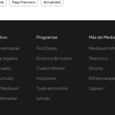
nal
Papa Francisco
Actualidad
tivo
Programas
Más de Medi
 entradas
First Dates
Mediaset Infi
y regalos
En boca de todos
Telecinco
Cuatro
Cuarto Milenio
Divinity
Iumiuky
Horizonte
ElDesmarqu
 Mediaset
Todo es mentira
Uppers
Bienestar
Iumiuki