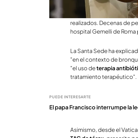
tratamiento farmacológico
clínico "complejo" tras lo
realizados. Decenas de pe
hospital Gemelli de Roma pa
La Santa Sede ha explicad
"en el contexto de bronqui
"el uso de
terapia antibiót
tratamiento terapéutico".
PUEDE INTERESARTE
El papa Francisco interrumpe la le
Asimismo, desde el Vatica