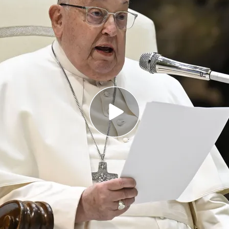
ue el pontífice sufre "una neumonía bilateral"
to farmacológico adicional"
la cercanía que siente en este momento y pide,
ido, que sigamos orando por él"
 una infección polimicrobiana: ¿qué es y cómo
pa Francisco
sigue empeorando. Según
informa
 el último
parte médico
emitido por el Vaticano
fre "una
neumonía bilateral"
que "requirió