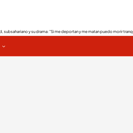
, subsahariano y su drama: "Si me deportan y me matan puedo morir tranq
s