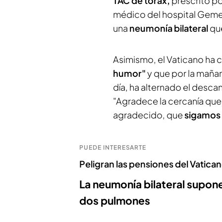
TAC de tórax,
prescrito po
médico del hospital Gemel
una
neumonía bilateral
que
Asimismo, el Vaticano ha 
humor"
y que por la mañan
día, ha alternado el descan
"Agradece la cercanía qu
agradecido, que
sigamos 
PUEDE INTERESARTE
Peligran las pensiones del Vatica
La neumonía bilateral supon
dos pulmones