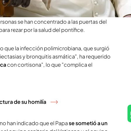
 adicional" y sigue presentando un cuadro
s exámenes de laboratorio y radiografía de tórax
rsonas se han concentrado a las puertas del
ra rezar por la salud del pontífice.
o que la infección polimicrobiana, que surgió
ectasias y bronquitis asmática", ha requerido
ica
con cortisona", lo que "complica el
ctura de su homilía
no han indicado que el Papa
se sometió a un