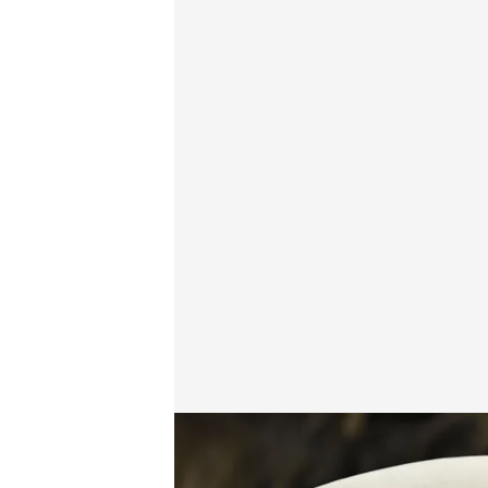
El estado de salud del Papa Francisco empeora
Redacción digital Noticias Cuatro
Europa