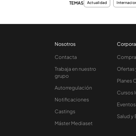
TEMAS
Actualidad
Internacio
Nosotros
Corpora
Contacta
Comprar
Trabaja en nuestro
Ofertas 
grupo
Planes 
Autorregulación
Cursos 
Notificaciones
Eventos
Castings
Salud y 
Máster Mediaset