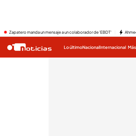
Zapatero manda un mensaje a un colaborador de 'EBDT'
Ahmed
Lo último
Nacional
Internacional
Má