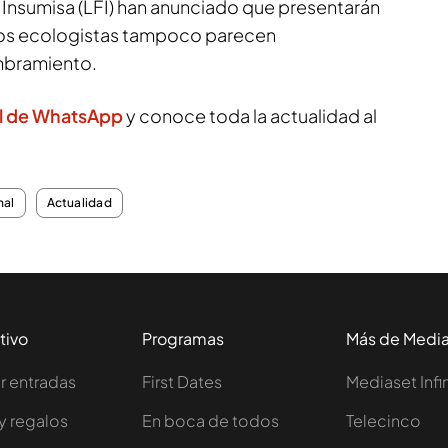
a Insumisa (LFI) han anunciado que presentarán
los ecologistas tampoco parecen
mbramiento.
l de WhatsApp
y conoce toda la actualidad al
nal
Actualidad
tivo
Programas
Más de Medi
 entradas
First Dates
Mediaset Infi
y regalos
En boca de todos
Telecinco