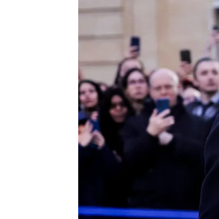
13 DIC 2024 - 19:24h.
El líder centrista fue re
Bayrou tiene 73 años y f
Gobiernos conservado
Macron culpa a la izquie
que ejercerá su mandato
Compartir
En Francia, se ha despejad
ministro
tras barajar vari
François Bayrou
ocupará 
Michel Barnier
.
Según inf