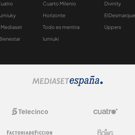
Cuatro
Cuarto Milenio
Divinity
Iumiuky
Horizonte
ElDesmarqu
 Mediaset
Todo es mentira
Uppers
Bienestar
Iumiuki