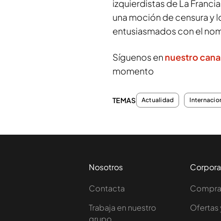
izquierdistas de La Franci
una moción de censura y 
entusiasmados con el no
Síguenos en
nuestro cana
momento
TEMAS
Actualidad
Internacio
Nosotros
Corpora
Contacta
Comprar
Trabaja en nuestro
Ofertas 
grupo