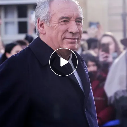
cibido a primera hora de la mañana en el Elíseo
ue ministro de Educación y de Justicia en
res
rda y la ultraderecha de sembrar el caos y dice
 "hasta el fin"
o la incógnita sobre quién será el nuevo primer
as propuestas
. Y es que a partir de ahora,
el cargo después de la
moción de censura a
orma Laia Forés
, Bayrou es líder del partido