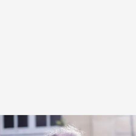
a EFE