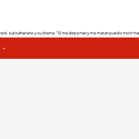
ed, subsahariano y su drama: "Si me deportan y me matan puedo morir tra
s