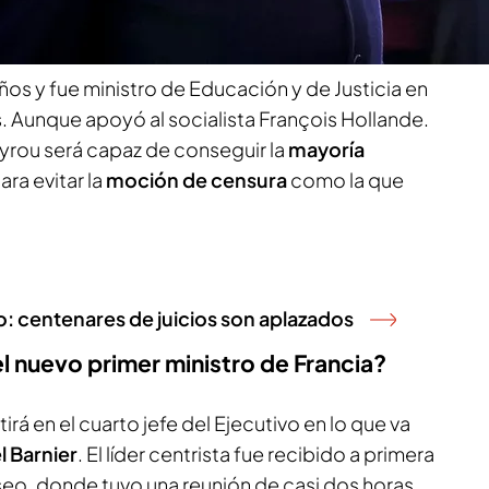
órico del presidente francés, Emmanuel Macron.
ños y fue ministro de Educación y de Justicia en
Aunque apoyó al socialista François Hollande.
Bayrou será capaz de conseguir la
mayoría
ara evitar la
moción de censura
como la que
do: centenares de juicios son aplazados
l nuevo primer ministro de Francia?
rá en el cuarto jefe del Ejecutivo en lo que va
l Barnier
. El líder centrista fue recibido a primera
íseo, donde tuvo una reunión de casi dos horas