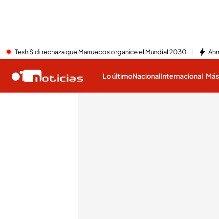
Tesh Sidi rechaza que Marruecos organice el Mundial 2030
Ahm
Lo último
Nacional
Internacional
Má