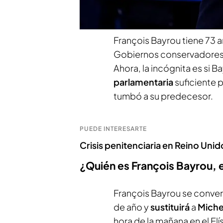
centrista y un aliado hist
François Bayrou tiene 73 a
Gobiernos conservadores. 
Ahora, la incógnita es si 
parlamentaria
suficiente p
tumbó a su predecesor.
PUEDE INTERESARTE
Crisis penitenciaria en Reino Uni
¿Quién es François Bayrou, e
François Bayrou se converti
de año y
sustituirá
a
Miche
hora de la mañana en el El