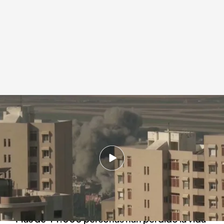
La ONU habla de los ataques "más mortíferos" sobre Líbano en décadas
.
Noticias Cuatro
Redacción digital Noticias Cuatro
Europa Press
23 NOV 2024 - 14:56h.
Las autoridades libanesas confirman 23
heridos por el ataque, concentrado en el
centro de la ciudad
Más de 44.000 personas han perdido la vida