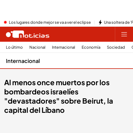
Los lugares donde mejor se va a ver el eclipse
Una soltera de '
Lo último
Nacional
Internacional
Economía
Sociedad
Internacional
Al menos once muertos por los
bombardeos israelíes
"devastadores" sobre Beirut, la
capital del Líbano