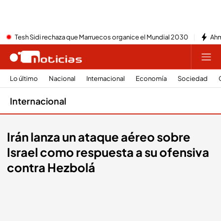
Tesh Sidi rechaza que Marruecos organice el Mundial 2030
Ahm
Lo último
Nacional
Internacional
Economía
Sociedad
Internacional
Irán lanza un ataque aéreo sobre
Israel como respuesta a su ofensiva
contra Hezbolá