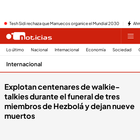
Tesh Sidi rechaza que Marruecos organice el Mundial 2030
Ahm
Lo último
Nacional
Internacional
Economía
Sociedad
Internacional
Explotan centenares de walkie-
talkies durante el funeral de tres
miembros de Hezbolá y dejan nueve
muertos