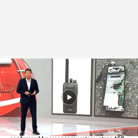
Explotan centenares de walkie-talkies en el Líbano
Redacción digital Noticias Cuatro
Europa Press
18 SEP 2024 - 20:42h.
Ocurre un día después de la operación que
hizo explotar los ‘buscas’ que usaba la milicia
libanesa
Las autoridades sanitarias del Líbano