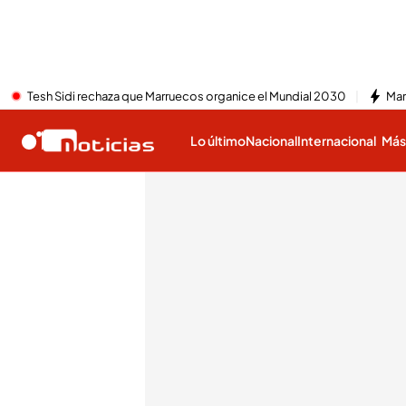
Tesh Sidi rechaza que Marruecos organice el Mundial 2030
Mar
Lo último
Nacional
Internacional
Má