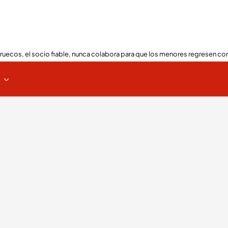
ruecos, el socio fiable, nunca colabora para que los menores regresen con
s