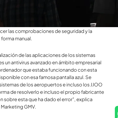
ndo. En Australia, el Gobierno ha convocado
alizar las
consecuencias
que han llegado hasta
ado a las grandes infraestructuras pero sí ha
mático de
los Juegos Olímpicos.
En el país
acer las comprobaciones de seguridad y la
 forma manual.
ualización de las aplicaciones de los sistemas
es un antivirus avanzado en ámbito empresarial
ordenador que estaba funcionando con esta
isponible con esa famosa pantalla azul. Se
sistemas de los aeropuertos e incluso los JJOO
orma de resolverlo e incluso el propio fabricante
n sobre esta que ha dado el error", explica
e Marketing GMV.