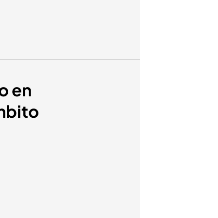
lo en
mbito