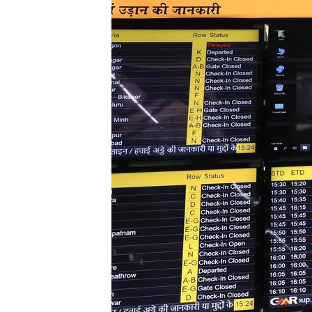
Redacción digital Noticias Cuatro
Europa
19 JUL 2024 - 14:32h.
Una pequeña actualizac
los sistemas informático
En Europa los vuelos ha
colapsado los aeropue
Por el momento se desc
cancelado a raíz del su
Compartir
Una
caída
a nivel mundial 