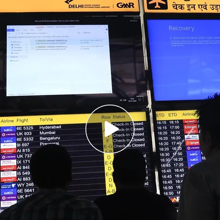
 Press
ión de seguridad de la empresa ha destrozado
s a nivel mundial
n sufrido grandes retrasos y los pasajeros han
rtos
onocen las cifras de cuántos vuelos se han
ceso
de
Microsoft
ha provocado el caos en