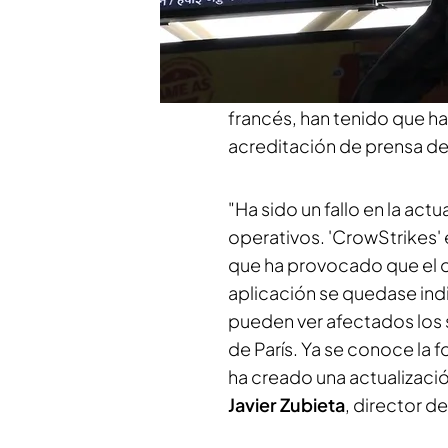
prácticamente todo el mu
una reunión urgente para an
Francia, donde no ha afect
tumbado el sistema infor
francés, han tenido que h
acreditación de prensa de
"Ha sido un fallo en la act
operativos. 'CrowStrikes' 
que ha provocado que el 
aplicación se quedase ind
pueden ver afectados los 
de París. Ya se conoce la f
ha creado una actualizació
Javier Zubieta
, director d