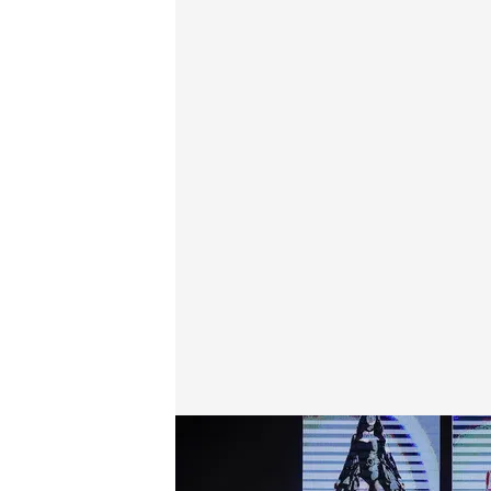
Así es el himno de la delegación española en los Ju
Redacción digital Noticias Cuatro