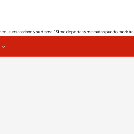
ed, subsahariano y su drama: "Si me deportan y me matan puedo morir tra
s