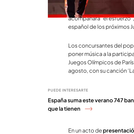
Español y se titula '
La gra
por los finalistas de la úl
acompañará "el esfuerzo", "
español de los próximos J
Los concursantes del pop
poner música a la partici
Juegos Olímpicos de París
agosto, con su canción ‘L
PUEDE INTERESARTE
España suma este verano 747 bande
que la tienen
En un acto de
presentació