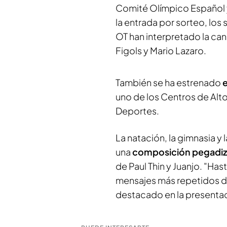
Comité Olímpico Español y
la entrada por sorteo, los 
OT han interpretado la ca
Figols y Mario Lazaro.
También se ha estrenado
e
uno de los Centros de Alt
Deportes.
La natación, la gimnasia y
una
composición pegadi
de Paul Thin y Juanjo. "Hast
mensajes más repetidos de 
destacado en la presenta