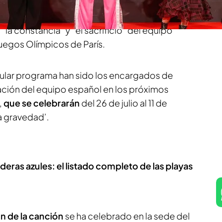
vedad’.
La canción ha sido creada e interpretada
tima edición de Operación Triunfo. Eel tema que
la constancia" y "el sacrificio" del equipo
uegos Olímpicos de París.
ular programa han sido los encargados de
pación del equipo español en los próximos
,
que se celebrarán
del 26 de julio al 11 de
a gravedad’.
ras azules: el listado completo de las playas
n de la canción
se ha celebrado en la sede del