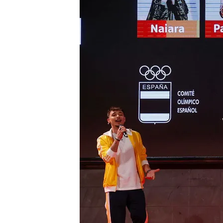
07 MAY 2024 - 21:06h.
La sede del COE ha sido
la delegación olímpica 
'La gravedad' ha sido c
Triunfo 2023
Los Juegos Olímpicos de 
11 de agosto
Compartir
Los
Juegos Olímpicos
está
españoles
ya tienen
himn