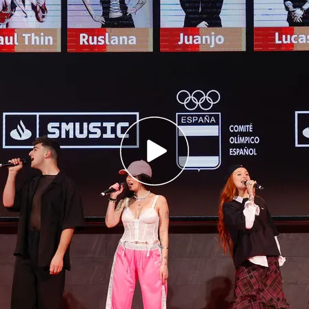
 el escenario de la presentación del himno de
española para los Juegos de París
ompuesta por los finalistas de Operación
París se celebrarán del próximo 26 de julio al
n a la vuelta de la esquina y los
deportistas
o
. Se ha presentado en el Comité Olímpico