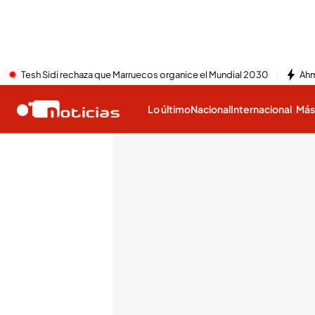
Tesh Sidi rechaza que Marruecos organice el Mundial 2030
Ahm
Lo último
Nacional
Internacional
Má