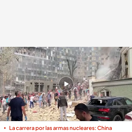
Rusia ataca un hospital materno infantil tras lanzar 40 proyectiles
Redacción digital Noticias Cuatro
Europa Press
08 JUL 2024 - 20:32h.
Rusia atacó el hospital materno infantil
Ojmatdit (Kiev), dejó al menos diez víctimas
Un hombre que acudió junto a su mujer y a su
bebé: "Lo que importa es que estamos vivos”
La carrera por las armas nucleares: China