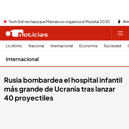
Tesh Sidi rechaza que Marruecos organice el Mundial 2030
Ahm
Lo último
Nacional
Internacional
Economía
Sociedad
Internacional
Rusia bombardea el hospital infantil
más grande de Ucrania tras lanzar
40 proyectiles