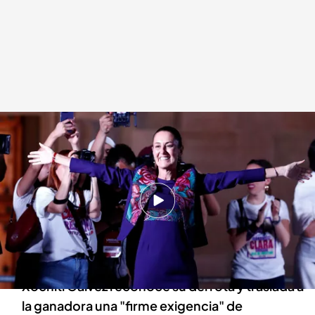
Histórica y contudente victoria de Clauida Sheinbaum en las elecciones de
México
Redacción digital Noticias Cuatro
Europa Press
03 JUN 2024 - 13:54h.
Clauida Sheinbaum ha ganado las elecciones
de México con una amplia ventaja sobre la
opositora Xóchitl Gálvez
Xóchitl Gálvez reconoce su derrota y traslada a
la ganadora una "firme exigencia" de