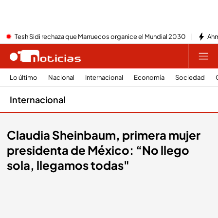
Tesh Sidi rechaza que Marruecos organice el Mundial 2030
Ahm
Lo último
Nacional
Internacional
Economía
Sociedad
Internacional
Claudia Sheinbaum, primera mujer
presidenta de México: “No llego
sola, llegamos todas"