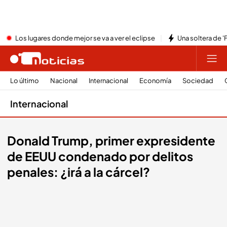
Los lugares donde mejor se va a ver el eclipse
Una soltera de '
Lo último
Nacional
Internacional
Economía
Sociedad
Internacional
Donald Trump, primer expresidente
de EEUU condenado por delitos
penales: ¿irá a la cárcel?