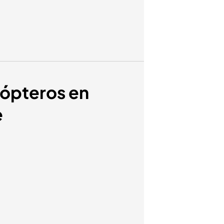
cópteros en
e