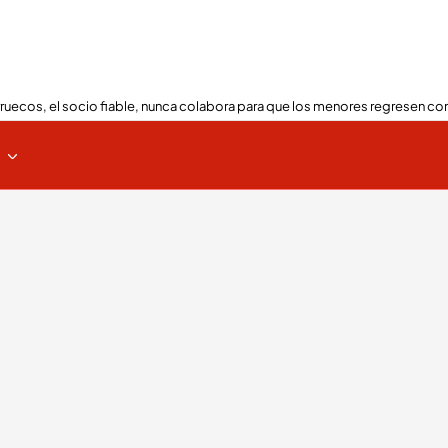
ruecos, el socio fiable, nunca colabora para que los menores regresen con
s