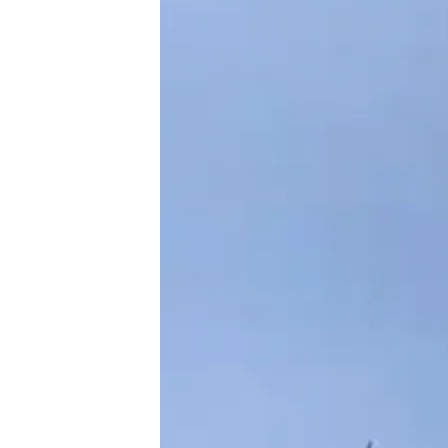
23 ABR 2024 - 17:08h.
Pasó en un ensayo para el
previsto para el 27 de ab
Los 10 miembros de la 
vehículos han perdido l
Las víctimas fueron llev
el proceso de identific
Compartir
Ha ocurrido una tragedia 
perdiesen su vida en el
cho
realizaban maniobras en u