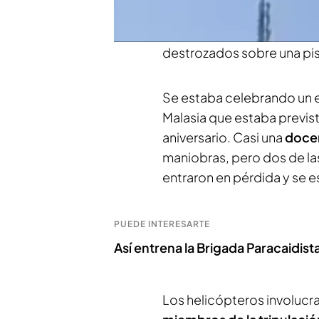
Noticias Cuatro
, se está 
colisión mortal en el air
destrozados sobre una pis
Se estaba celebrando un 
Malasia que estaba previst
aniversario. Casi una
docen
maniobras, pero dos de las
entraron en pérdida y se es
PUEDE INTERESARTE
Así entrena la Brigada Paracaidist
Los helicópteros involucr