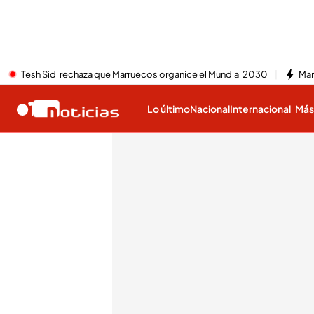
Tesh Sidi rechaza que Marruecos organice el Mundial 2030
Mar
Lo último
Nacional
Internacional
Má