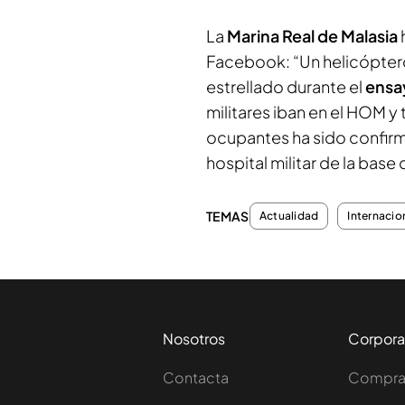
La
Marina Real de Malasia
Facebook: “Un helicópte
estrellado durante el
ensay
militares iban en el HOM y
ocupantes ha sido confirma
hospital militar de la base
TEMAS
Actualidad
Internacio
Nosotros
Corpora
Contacta
Comprar