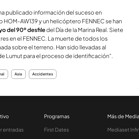
ha publicado información del suceso en
ro HOM-AW139 y un helicóptero FENNEC se han
o del 90º desfile
del Día de la Marina Real. Siete
 tres en el FENNEC. La muerte de todos los
da sobre el terreno. Han sido llevadas al
 de Lumut para el proceso de identificación”.
nal
Asia
Accidentes
tivo
Programas
Más de Medi
 entradas
First Dates
Mediaset Infi