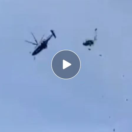
 desfile militar del Día la Marina de Malasia,
ril
tripulación que iban a bordo de ambos
a vida
adas al hospital militar de la base de Lumut para
ación
en
Malasia
después de que 10 personas
que de dos helicópteros
de la Marina mientras
na base naval.
Según informa Álvaro Berro en