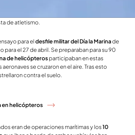
investigando que pudo pasar antes de esa
e. Ambos aparatos han quedado totalmente
ta de atletismo.
ensayo para el
desfile militar del Día la Marina
de
o para el 27 de abril. Se preparaban para su 90
a de helicópteros
participaban en estas
 aeronaves se cruzaron en el aire. Tras esto
trellaron contra el suelo.
a en helicópteros
ados eran de operaciones marítimas y los
10