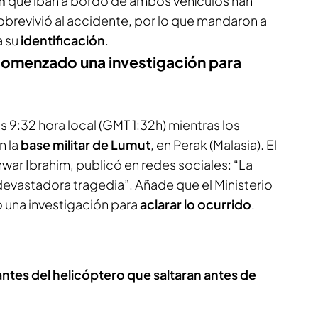
n
que iban a bordo de ambos vehículos han
obrevivió al accidente, por lo que mandaron a
a su
identificación
.
 comenzado una investigación para
as 9:32 hora local (GMT 1:32h) mientras los
n la
base militar de Lumut
, en Perak (Malasia). El
nwar Ibrahim, publicó en redes sociales: “La
 devastadora tragedia”. Añade que el Ministerio
una investigación para
aclarar lo ocurrido
.
antes del helicóptero que saltaran antes de