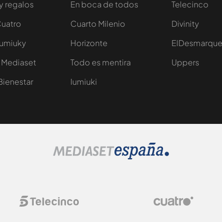
y regalos
En boca de todos
Telecinco
Cuatro
Cuarto Milenio
Divinity
Iumiuky
Horizonte
ElDesmarqu
 Mediaset
Todo es mentira
Uppers
Bienestar
Iumiuki