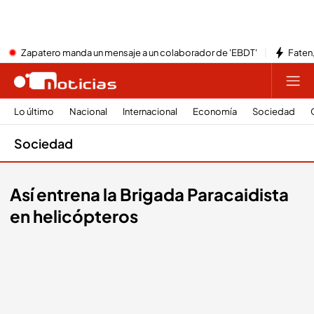
Zapatero manda un mensaje a un colaborador de 'EBDT'
Faten,
Lo último
Nacional
Internacional
Economía
Sociedad
Sociedad
Así entrena la Brigada Paracaidista
en helicópteros