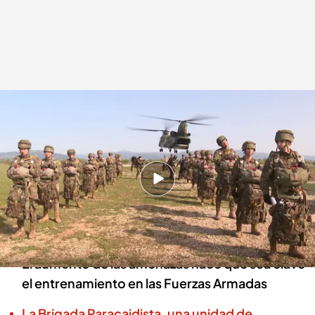
Así entrena la brigada paracaidista en helicópteros
Gabriel Cruz
21 ABR 2024 - 14:48h.
Las FAMET (Fuerzas aeromóviles del Ejército de
Tierra) pueden llevar hombres y material
donde ni aviones ni camiones pueden
El aumento de las amenazas hace que sea clave
el entrenamiento en las Fuerzas Armadas
La Brigada Paracaidista, una unidad de