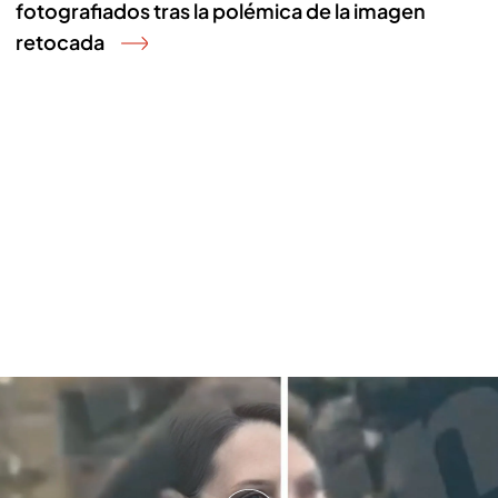
fotografiados tras la polémica de la imagen
retocada
Kate Middleton reaparece andando junto al Príncipe Guillermo: las teorías
de conspiración