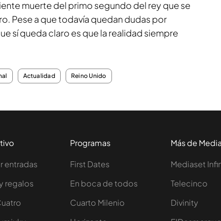
ciente muerte del primo segundo del rey que se
rero. Pese a que todavía quedan dudas por
 que sí queda claro es que la realidad siempre
nal
Actualidad
Reino Unido
tivo
Programas
Más de Medi
 entradas
First Dates
Mediaset Infi
y regalos
En boca de todos
Telecinco
Cuatro
Cuarto Milenio
Divinity