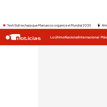
Tesh Sidi rechaza que Marruecos organice el Mundial 2030
Ahm
Lo último
Nacional
Internacional
Má