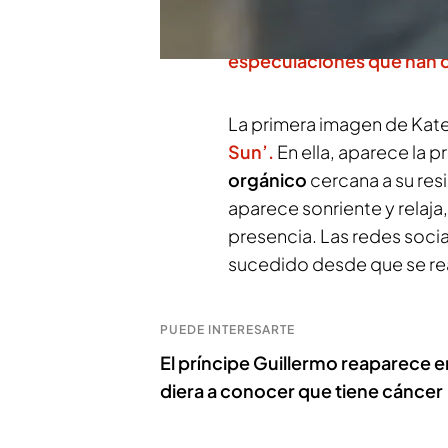
acabar con los
rumores
. 
podría tratarse de otra p
especulaciones que han 
La primera imagen de Kate
Sun’.
En ella, aparece la p
orgánico
cercana a su res
aparece sonriente y relaja
presencia. Las redes social
sucedido desde que se re
PUEDE INTERESARTE
El príncipe Guillermo reaparece e
diera a conocer que tiene cáncer