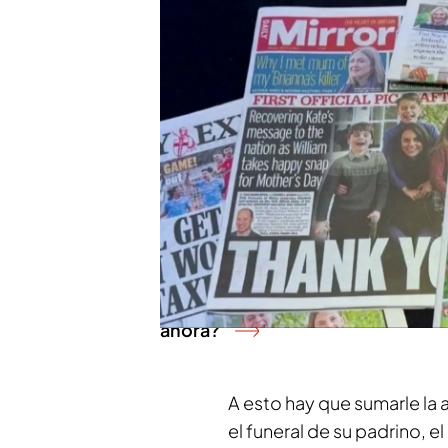
Desde la última aparición
teorías
de la
conspiració
parece prácticamente irre
editada y la imagen poste
han avivado tras el comp
británicos, los mismos qu
conversaciones entre el rey
PUEDE INTERESARTE
Reaparece el rey Carlos III tras el
ahora?
A esto hay que sumarle la 
el funeral de su padrino,