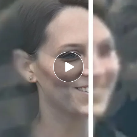
 junto al príncipe Guillermo en la salida de un
o
arece sonriendo y relajada mientras sujeta una
cipe William, fotografiados tras la polémica de
e
con el príncipe Guillermo en unas imágenes
. El vídeo parecía la prueba perfecta para