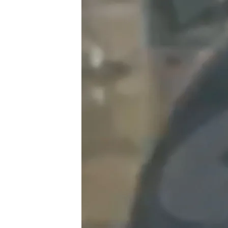
19 MAR 2024 - 18:32h.
Kate Middleton reaparece
supermercado orgánic
La princesa de Gales ap
bolsa
Kate Middleton y el prín
la imagen retocada
Compartir
Kate Middleton
reaparec
grabadas por un ciudadano