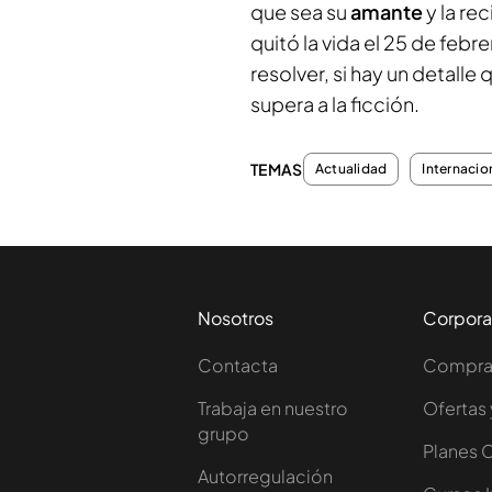
que sea su
amante
y la re
quitó la vida el 25 de feb
resolver, si hay un detalle
supera a la ficción.
TEMAS
Actualidad
Internacio
Nosotros
Corpora
Contacta
Comprar
Trabaja en nuestro
Ofertas 
grupo
Planes 
Autorregulación