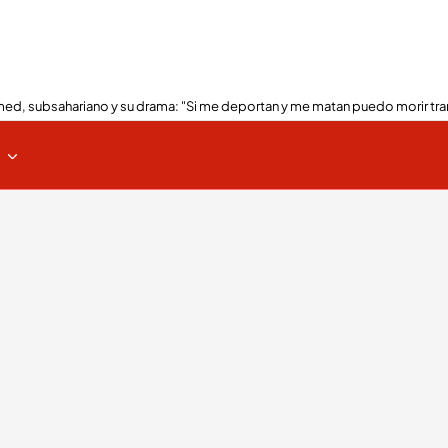
ed, subsahariano y su drama: "Si me deportan y me matan puedo morir tra
s