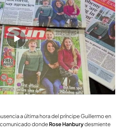
 de Kate Middleton han pasado meses. Las
n
crecen con las imágenes filtradas donde ella
conocible, sobre todo después de la foto
rior en el coche. Unas especulaciones que se
ortamiento más protector de los medios
e no fueron prudentes con Diana o con las
 Carlos III y Camila.
 anuncio de su cáncer: ¿Qué ocurrirá a partir de
ausencia a última hora del príncipe Guillermo en
 el comunicado donde
Rose Hanbury
desmiente