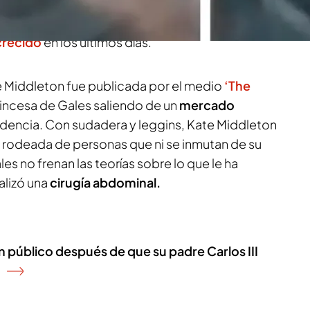
Los usuarios en las redes sociales creen que
ersona y apuntan a una doble
entre las
crecido
en los últimos días.
 Middleton fue publicada por el medio
‘The
rincesa de Gales saliendo de un
mercado
idencia. Con sudadera y leggins, Kate Middleton
, rodeada de personas que ni se inmutan de su
es no frenan las teorías sobre lo que le ha
alizó una
cirugía abdominal.
n público después de que su padre Carlos III