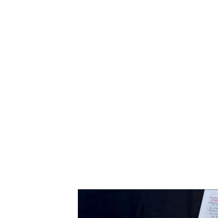
Las teorías de conspiración de Kate Middleton
Las teorías de la conspiraci