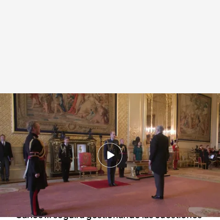
El príncipe Guillermo presidiendo un acto en el Palacio de Windsor
Redacción digital Noticias Cuatro
07 FEB 2024 - 19:24h.
El rey Carlos III está alejado de todos sus
compromisos desde que se diera a conocer
que tiene cáncer
Carlos III seguirá gestionando las cuestiones