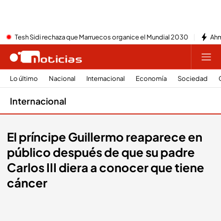
Tesh Sidi rechaza que Marruecos organice el Mundial 2030
Ahm
Lo último
Nacional
Internacional
Economía
Sociedad
Internacional
El príncipe Guillermo reaparece en
público después de que su padre
Carlos III diera a conocer que tiene
cáncer