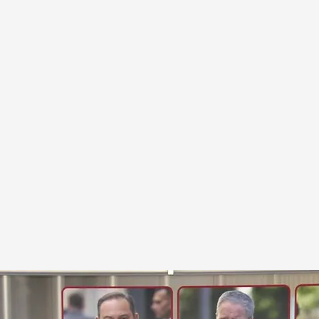
istro del Gobierno
.
Cuatro