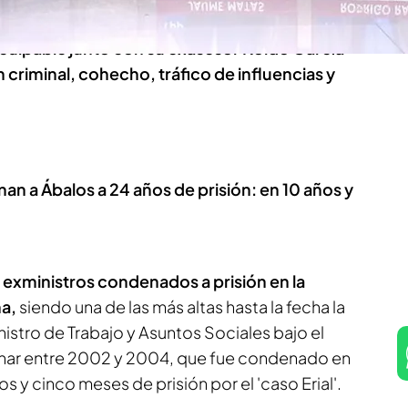
culpable junto con su exasesor Koldo García
 criminal, cohecho, tráfico de influencias y
 a Ábalos a 24 años de prisión: en 10 años y
 exministros condenados a prisión en la
ña,
siendo una de las más altas hasta la fecha la
istro de Trabajo y Asuntos Sociales bajo el
znar entre 2002 y 2004, que fue condenado en
s y cinco meses de prisión por el 'caso Erial'.