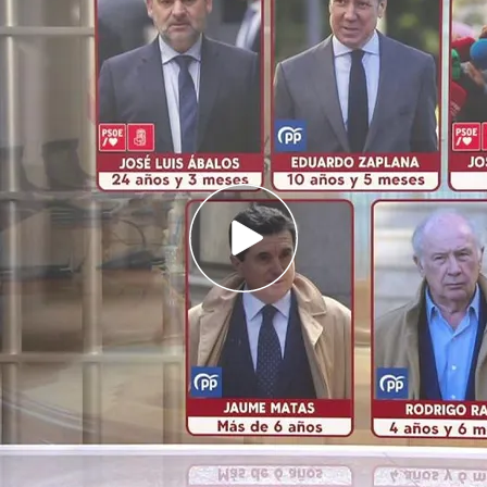
ortes José Luis Ábalos ha sido condenado este
ión por el Tribunal Supremo.
os exministros condenados a prisión en la
paña
tes José Luis Ábalos
ha sido condenado este
 por el Tribunal Supremo
por irregularidades en
n la pandemia, la pena más alta impuesta a un
ando las de Eduardo Zapalana, Rodrigo Rato,
onuevo.