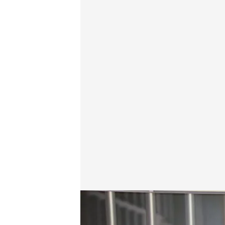
Ábalos recibe la condena más elevada de un exmin
Redacción digital Noticias Cuatro