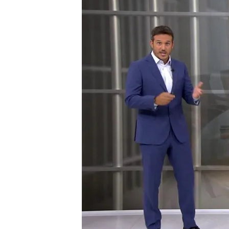
22 JUN 2026 - 21:53h.
El exministro de Transp
lunes a 24 años de pris
Con Ábalos, son cinco l
historia reciente de Es
Compartir
El
exministro de Transpor
lunes
a 24 años de prisión
la compra de mascarillas e
ministro en España, super
Jaume Matas y José Barri