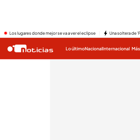
Los lugares donde mejor se va a ver el eclipse
Una soltera de '
Lo último
Nacional
Internacional
Má