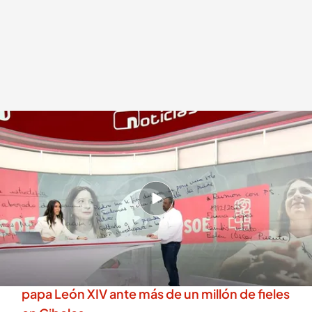
La frase que no deja duda de que P.S es Pedro Sánchez en la libreta de Leire
Díez
.
Cuatro
Daniel Montero
08 JUN 2026 - 16:09h.
Del caso Leire hablará Sánchez el día 24 de
junio en el Congreso
Así se ha vivido la Santa Misa presidida por el
papa León XIV ante más de un millón de fieles