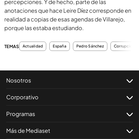
percepciones. Y de hecho, parte de las
anotaciones que hace Leire Díez corresponde en
realidad a copias de esas agendas de Villarejo,
porque las estaba estudiando.
TEMAS
Actualidad
España
Pedro Sánchez
Corrupción
Nosotros
Corporativo
Programas
Más de Mediaset