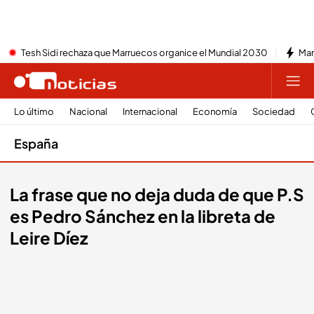
Tesh Sidi rechaza que Marruecos organice el Mundial 2030
Mar
Lo último
Nacional
Internacional
Economía
Sociedad
España
La frase que no deja duda de que P.S
es Pedro Sánchez en la libreta de
Leire Díez