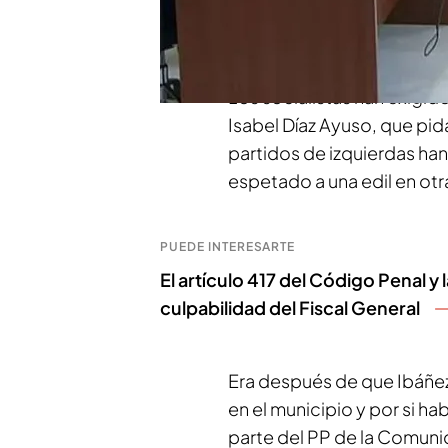
"callada está más guapa"
municipal del pasado 13 
Los socialistas han exigid
Isabel Díaz Ayuso, que pid
partidos de izquierdas ha
espetado a una edil en otr
PUEDE INTERESARTE
El artículo 417 del Código Penal y
culpabilidad del Fiscal General
Era después de que Ibáñez 
en el municipio y por si h
parte del PP de la Comuni