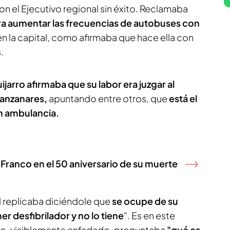
n el Ejecutivo regional sin éxito. Reclamaba
ara aumentar las frecuencias de autobuses con
n la capital, como afirmaba que hace ella con
.
Guijarro afirmaba que su labor era juzgar al
Manzanares,
apuntando entre otros, que
está el
n ambulancia.
e Franco en el 50 aniversario de su muerte
id replicaba diciéndole que
se ocupe de su
r desfibrilador y no lo tiene
". Es en este
ro, visiblemente enfadado, preguntaba
"qué es