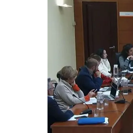
Redacción digital Noticias Cuatro
20 NOV 2025 - 22:26h.
Más Madrid y PSOE han 
del PP en Manzanares el
Los socialistas han exi
Isabel Díaz Ayuso, que p
Compartir
Más Madrid y PSOE
han c
PP en Manzanares el Real,
Bienestar Social y Promoc