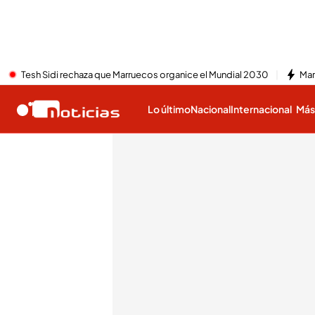
Tesh Sidi rechaza que Marruecos organice el Mundial 2030
Mar
Lo último
Nacional
Internacional
Má