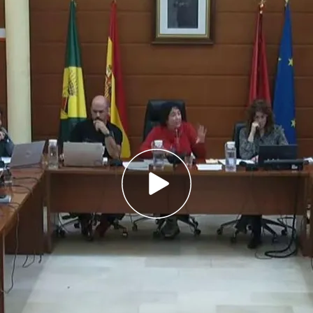
censurado el "ataque machista" del concejal
 Real, Damián Guijarro.
gido a la presidenta de la Comunidad de Madrid,
ida el acta de este concejal .
ensurado el "ataque machista" del
concejal del
Damián Guijarro
por espetar a la concejala de
ión Económica, Patricia Ibáñez (MM), que