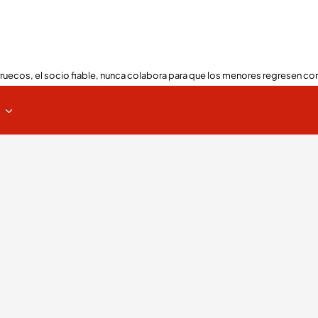
ruecos, el socio fiable, nunca colabora para que los menores regresen con
s