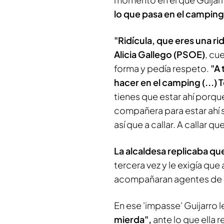
lo que pasa en el camping
"Ridícula, que eres una rid
Alicia Gallego (PSOE)
, cu
forma y pedía respeto.
"A 
hacer en el camping (...) 
tienes que estar ahí porqu
compañera para estar ahí s
así que a callar. A callar 
La alcaldesa replicaba qu
tercera vez y le exigía qu
acompañaran agentes de p
En ese 'impasse' Guijarro l
mierda",
ante lo que ella 