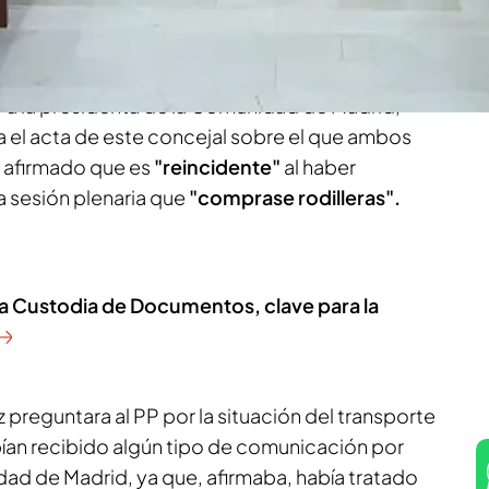
y tacharla de
"ridícula"
durante el
pleno
de noviembre
.
o a la presidenta de la Comunidad de Madrid,
a el acta de este concejal sobre el que ambos
n afirmado que es
"reincidente"
al haber
a sesión plenaria que
"comprase rodilleras".
 la Custodia de Documentos, clave para la
preguntara al PP por la situación del transporte
abían recibido algún tipo de comunicación por
dad de Madrid, ya que, afirmaba, había tratado