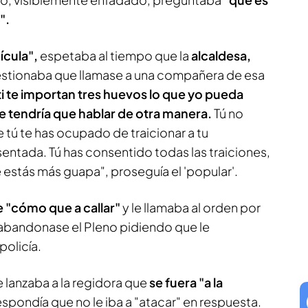
".
ícula",
espetaba al tiempo que la
alcaldesa,
estionaba que llamase a una compañera de esa
ti te importan tres huevos lo que yo pueda
Te tendría que hablar de otra manera.
Tú no
e tú te has ocupado de traicionar a tu
entada. Tú has consentido todas las traiciones,
que estás más guapa", proseguía el 'popular'.
e "cómo que a callar"
y le llamaba al orden por
e abandonase el Pleno pidiendo que le
olicía.
e lanzaba a la regidora que
se fuera "a la
respondía que no le iba a "atacar" en respuesta.