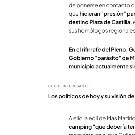
de ponerse en contacto co
que
hicieran "presión" p
destino Plaza de Castilla,
e
sus homólogos regionales
En el rifirrafe del Pleno, 
Gobierno "parásito" de 
municipio actualmente si
PUEDE INTERESARTE
Los políticos de hoy y su visión d
A ello la edil de Mas Madr
camping "que debería tene
momento en el que Guijar