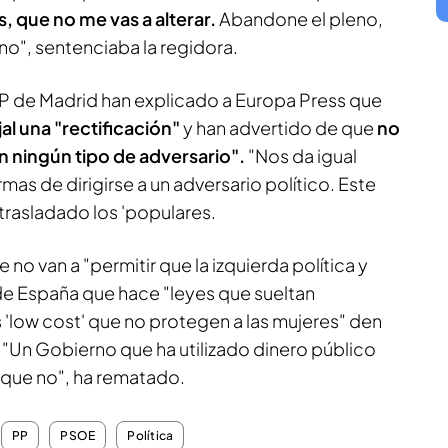
, que no me vas a alterar.
Abandone el pleno,
no", sentenciaba la regidora.
 PP de Madrid han explicado a Europa Press que
al una "rectificación"
y han advertido de que
no
 ningún tipo de adversario".
"Nos da igual
mas de dirigirse a un adversario político. Este
n trasladado los 'populares.
 no van a "permitir que la izquierda política y
de España que hace "leyes que sueltan
s 'low cost' que no protegen a las mujeres" den
 "Un Gobierno que ha utilizado dinero público
í que no", ha rematado.
PP
PSOE
Política