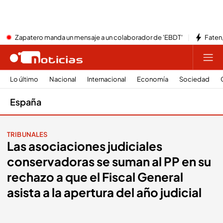
Zapatero manda un mensaje a un colaborador de 'EBDT'
Faten,
Lo último
Nacional
Internacional
Economía
Sociedad
España
TRIBUNALES
Las asociaciones judiciales
conservadoras se suman al PP en su
rechazo a que el Fiscal General
asista a la apertura del año judicial