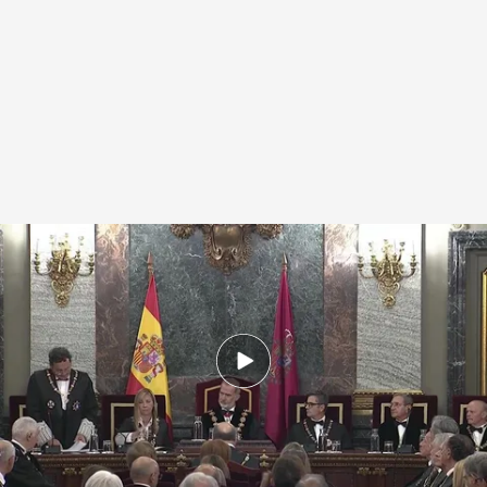
El Fiscal General del Estado, Álvaro García Ortiz (i), en una imagen de
archivo de la apertura del año judicial
.
Noticias Cuatro
Redacción digital Noticias Cuatro
04 SEP 2025 - 17:28h.
Actualizado a las 17:28h.
Los diez vocales conservadores del Consejo
General del Poder Judicial piden que se anule la
intervención del Fiscal General