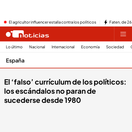
El agricultor influencer estalla contra los políticos
Faten, de 26
Lo último
Nacional
Internacional
Economía
Sociedad
España
El ‘falso’ currículum de los políticos:
los escándalos no paran de
sucederse desde 1980