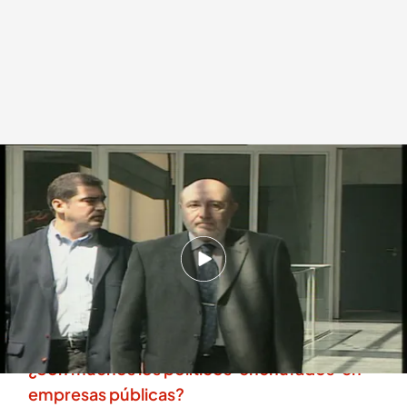
El ‘falso’ currículum de los políticos
.
Noticias Cuatro
Gabriel Cruz
02 AGO 2025 - 19:56h.
La falta de transparencia de las universidades
impide contrastar si alguien ha conseguido un
título
¿Son muchos los políticos 'enchufados' en
empresas públicas?