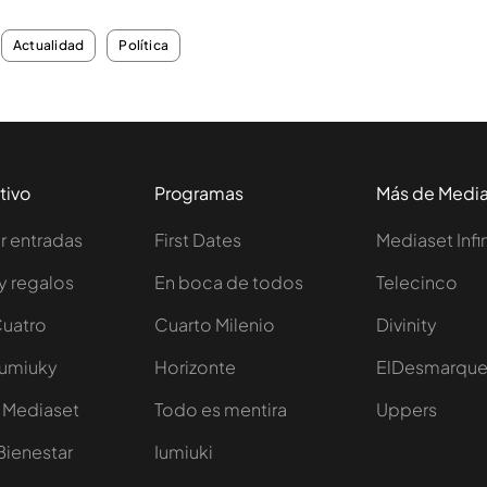
Actualidad
Política
tivo
Programas
Más de Medi
 entradas
First Dates
Mediaset Infi
y regalos
En boca de todos
Telecinco
Cuatro
Cuarto Milenio
Divinity
Iumiuky
Horizonte
ElDesmarqu
 Mediaset
Todo es mentira
Uppers
Bienestar
Iumiuki