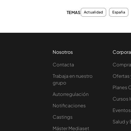
TEMAS
Actualidad
España
Nosotros
Corpora
Contacta
Comprar
Trabaja en nuestro
Ofertas 
grupo
Planes 
Autorregulación
Cursos 
Notificaciones
Eventos
Castings
Salud y 
Máster Mediaset