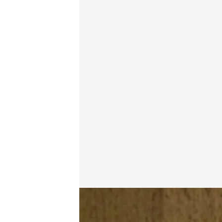
Beatriz Corredor, exministra de Vivienda con José L
Gabriel Cruz