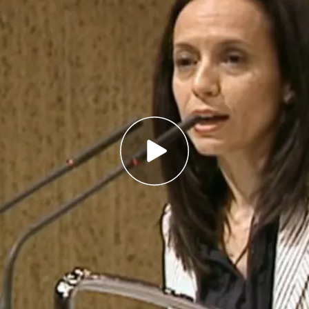
ca suele absorber dirigentes de partidos con
 tiene de consejero a Montilla, 'expresident'
ción llega al bachillerato
hufismo en la DANA
 cargo no es el final del camino. Para muchos, es
etapa en la empresa pública
, donde los
uen siendo determinantes.