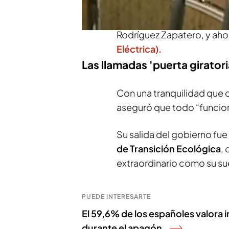
El caso más reciente es el
Rodríguez Zapatero, y ah
Eléctrica).
Las llamadas 'puerta giratori
Con una tranquilidad que 
aseguró que todo “funcion
Su salida del gobierno fu
de Transición Ecológica
, 
extraordinario como su su
PUEDE INTERESARTE
El 59,6% de los españoles valora 
durante el apagón