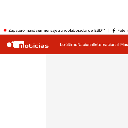
Zapatero manda un mensaje a un colaborador de 'EBDT'
Faten,
Lo último
Nacional
Internacional
Má