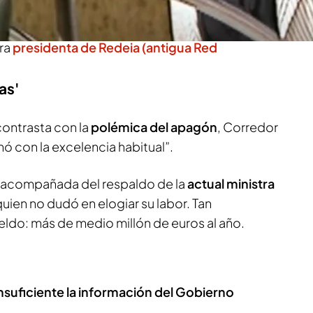
 de
Beatriz Corredor
, exministra de Vivienda con
ora
presidenta de Redeia (antigua Red
as'
contrasta con la
polémica del apagón
, Corredor
ó con la excelencia habitual”.
e acompañada del respaldo de la
actual ministra
quien no dudó en elogiar su labor. Tan
eldo: más de medio millón de euros al año.
insuficiente la información del Gobierno