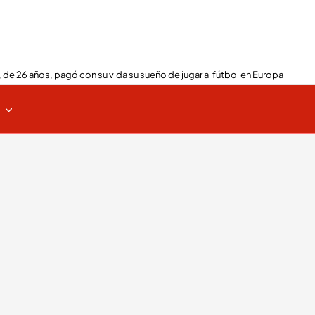
 de 26 años, pagó con su vida su sueño de jugar al fútbol en Europa
s