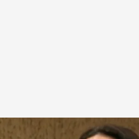
uis Rodríguez Zapatero, es la presidenta de Redeia
.
NOTICIAS CUATRO