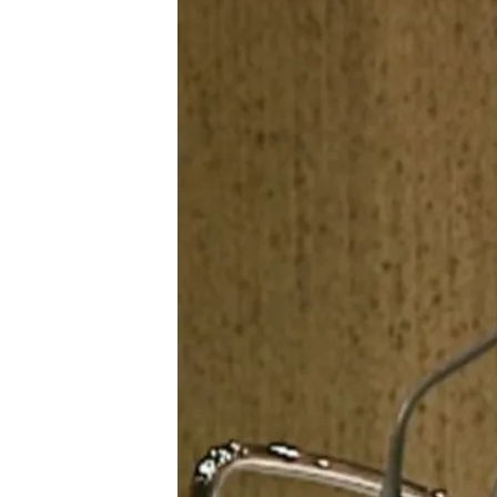
04 MAY 2025 - 14:18h.
La Administración públi
carreras acabadas
Enagás, empresa pública
de Cataluña, cuya forma
Descoordinación y enc
Compartir
En la política española, el
solo el inicio de una
nueva 
vínculos con el poder sig