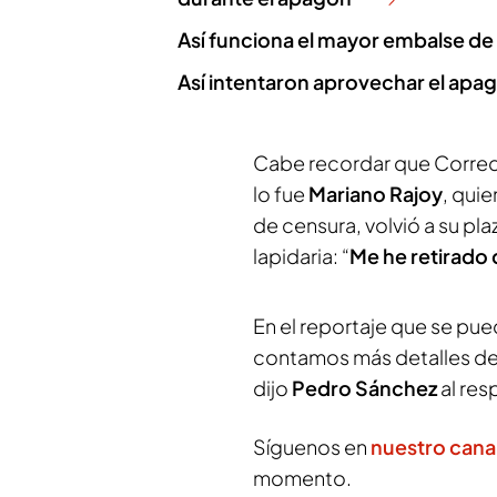
Así funciona el mayor embalse 
Así intentaron aprovechar el apag
Cabe recordar que Corredo
lo fue
Mariano Rajoy
, qui
de censura, volvió a su pla
lapidaria: “
Me he retirado d
En el reportaje que se pue
contamos más detalles de 
dijo
Pedro Sánchez
al res
Síguenos en
nuestro cana
momento.