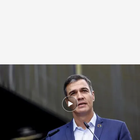
El presidente del Gobierno, Pedro Sánchez
.
EP
Redacción digital Noticias Cuatro
Europa Press
22 JUN 2025 - 20:17h.
Sánchez dice que pasar del 2% al 5% "exigiría
gastar unos 350.000 millones de euros
adicionales" y subir "drásticamente" los
impuestos