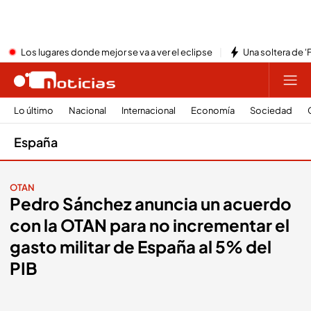
Los lugares donde mejor se va a ver el eclipse
Una soltera de '
Lo último
Nacional
Internacional
Economía
Sociedad
España
OTAN
Pedro Sánchez anuncia un acuerdo
con la OTAN para no incrementar el
gasto militar de España al 5% del
PIB