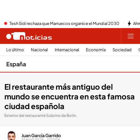
Tesh Sidi rechaza que Marruecos organice el Mundial 2030
Ahm
Lo último
Nacional
Internacional
Economía
Sociedad
España
El restaurante más antiguo del
mundo se encuentra en esta famosa
ciudad española
Exterior del restaurante Sobrino de Botín.
Juan García Garrido
13 MAR 2025 - 07:00h.