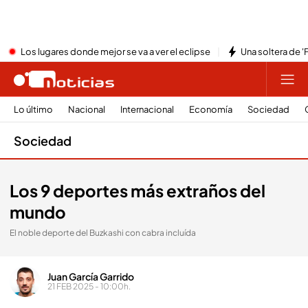
Los lugares donde mejor se va a ver el eclipse
Una soltera de '
Lo último
Nacional
Internacional
Economía
Sociedad
Sociedad
Los 9 deportes más extraños del
mundo
El noble deporte del Buzkashi con cabra incluída
Juan García Garrido
21 FEB 2025 - 10:00h.