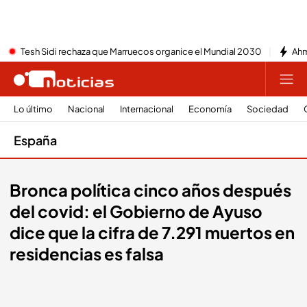
Tesh Sidi rechaza que Marruecos organice el Mundial 2030
Ahm
Lo último
Nacional
Internacional
Economía
Sociedad
España
Bronca política cinco años después
del covid: el Gobierno de Ayuso
dice que la cifra de 7.291 muertos en
residencias es falsa