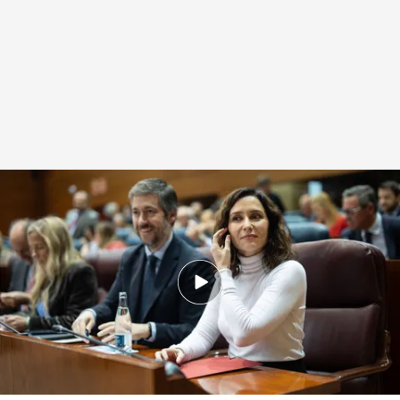
Bronca política cinco años después del covid
Redacción digital Noticias Cuatro
Agencia EFE
13 MAR 2025 - 14:57h.
Ayuso ha asegurado que hay 130.000 muertos
sobre los hombros de Pedro Sánchez
El Gobierno resalta que 7.291 personas
murieron sin atención hospitalaria en Madrid