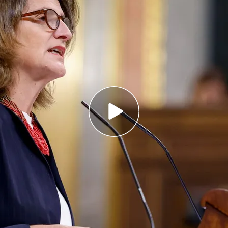
Ribera de los muertos por la DANA por no
 barranco del Poyo
ado al PP de frenar las actuaciones y obras de
anco
casas y los negocios afectados por la DANA
 los valencianos
 del Gobierno de España,
Teresa Ribera
, ha
so de los Diputados para dar explicaciones