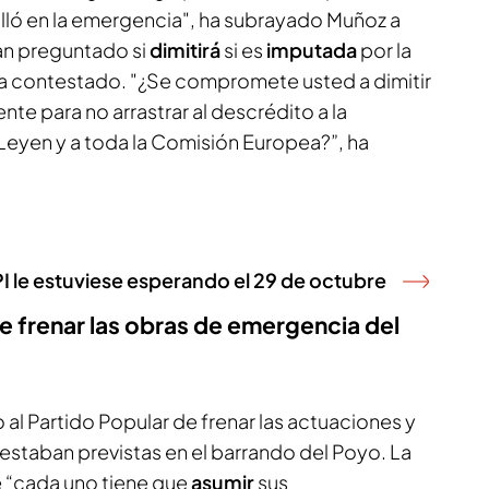
alló en la emergencia", ha subrayado Muñoz a
han preguntado si
dimitirá
si es
imputada
por la
ha contestado. "¿Se compromete usted a dimitir
ente para no arrastrar al descrédito a la
Leyen y a toda la Comisión Europea?”, ha
 le estuviese esperando el 29 de octubre
de frenar las obras de emergencia del
 al Partido Popular de frenar las actuaciones y
staban previstas en el barrando del Poyo. La
 “cada uno tiene que
asumir
sus