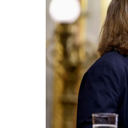
20 NOV 2024 - 14:47h.
Los populares culpan a 
realizar las obras en el
Ribera ha responsabiliz
emergencia en el barr
Los reyes acuden a las 
para brindarles apoyo a
Compartir
La vicepresidenta tercera
comparecido en el Congre