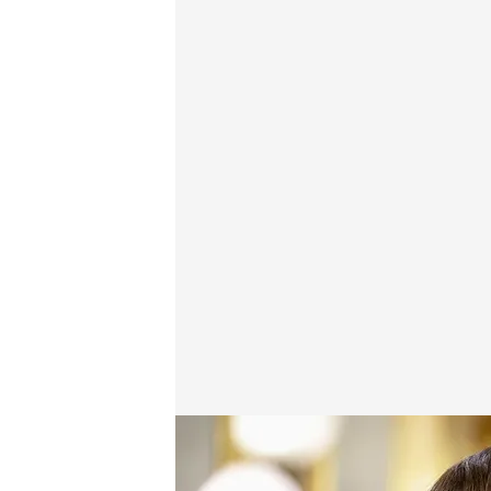
Teresa Ribera comparece en el Congreso por su ge
Redacción digital Noticias Cuatro