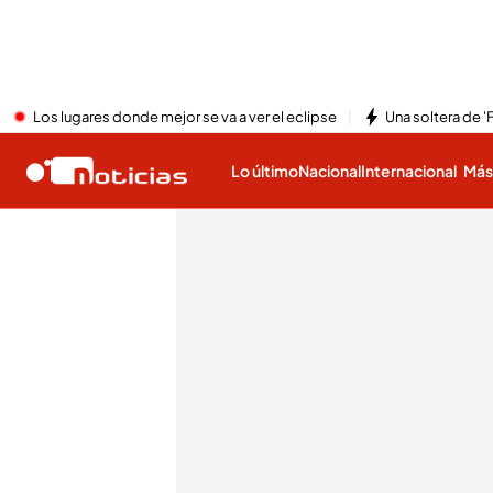
Los lugares donde mejor se va a ver el eclipse
Una soltera de '
Lo último
Nacional
Internacional
Má