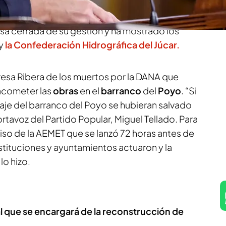
isterio en la DANA tras
convertirse en el foco de
gún informa María Galán y Susana Camacho,
sa cerrada de su gestión y ha mostrado los
y
la Confederación Hidrográfica del Júcar.
resa Ribera de los muertos por la DANA que
acometer las
obras
en el
barranco
del
Poyo
. “Si
aje del barranco del Poyo se hubieran salvado
ortavoz del Partido Popular, Miguel Tellado. Para
 aviso de la AEMET que se lanzó 72 horas antes de
stituciones y ayuntamientos actuaron y la
o hizo.
l que se encargará de la reconstrucción de