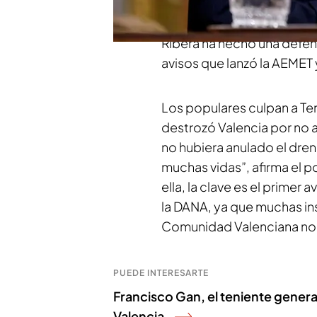
sobre la gestión de su min
las acusaciones del PP
.
Se
Ribera ha hecho una defen
avisos que lanzó la AEMET 
Los populares culpan a Te
destrozó Valencia por no 
no hubiera anulado el dren
muchas vidas”, afirma el p
ella, la clave es el primer
la DANA, ya que muchas in
Comunidad Valenciana no l
PUEDE INTERESARTE
Francisco Gan, el teniente genera
Valencia