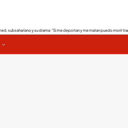
ed, subsahariano y su drama: "Si me deportan y me matan puedo morir tra
s