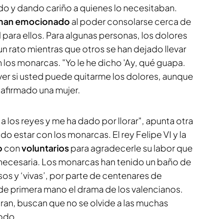
y dando cariño a quienes lo necesitaban.
 han emocionado
al poder consolarse cerca de
l para ellos. Para algunas personas, los dolores
un rato mientras que otros se han dejado llevar
los monarcas. "Yo le he dicho 'Ay, qué guapa.
 ver si usted puede quitarme los dolores, aunque
 afirmado una mujer.
 a los reyes y me ha dado por llorar", apunta otra
o estar con los monarcas. El rey Felipe VI y la
o
con
voluntarios
para agradecerle su labor que
necesaria. Los monarcas han tenido un baño de
os y ‘vivas’, por parte de centenares de
e primera mano el drama de los valencianos.
an, buscan que no se olvide a las muchas
todo.