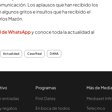
municación. Los aplausos que han recibido los
algunos gritos e insultos que ha recibido el
rlos Mazón.
l de WhatsApp
y conoce toda la actualidad al
Actualidad
Casa Real
DANA
tivo
Programas
Más de Medi
 entradas
First Dates
Mediaset Infi
y regalos
En boca de todos
Telecinco