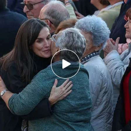
na Letizia han estado en varias casas y comercios
encianos
unido con voluntarios para agradecerle su
necesaria
Chiva y Letur: “Hay que estar cerca de los
mento, sufriendo con ellos”
lencia
,
a diferencia de la que ocurrió hace dos
istido en saludos y buenos mensajes. Ellos se