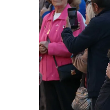
19 NOV 2024 - 21:11h.
El rey Felipe VI y la rei
para hablar con los val
Los monarcas se han re
labor que sigue siendo 
Los reyes visitan Utiel, 
ciudadanos en todo mo
Compartir
La visita de los
reyes
en
Va
semanas
, no solo ha cons