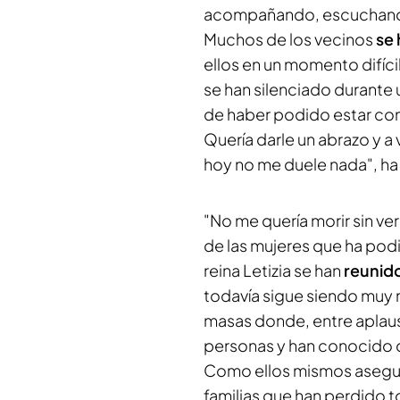
acompañando, escuchando 
Muchos de los vecinos
se
ellos en un momento difíci
se han silenciado durante 
de haber podido estar con 
Quería darle un abrazo y a
hoy no me duele nada", ha
"No me quería morir sin ver
de las mujeres que ha podid
reina Letizia se han
reunid
todavía sigue siendo muy 
masas donde, entre aplaus
personas y han conocido d
Como ellos mismos asegur
familias que han perdido 