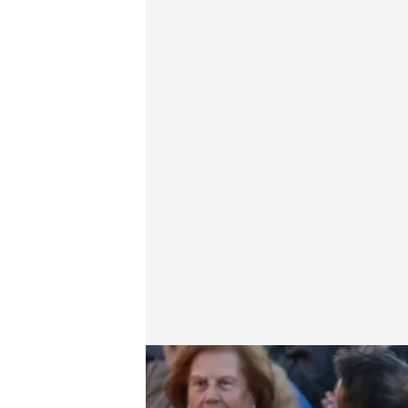
Los reyes escuchan las historias de sufrimiento de 
Redacción digital Noticias Cuatro