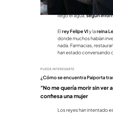
han querido empapar de la
vecinos con la DANA
y ha
llegó el agua,
según inform
El
rey Felipe VI
y la
reina Le
donde muchos habían inver
nada. Farmacias, restaura
han estado conversando co
PUEDE INTERESARTE
¿Cómo se encuentra Paiporta tras 
"No me quería morir sin ver a
confiesa una mujer
Los reyes han intentado 