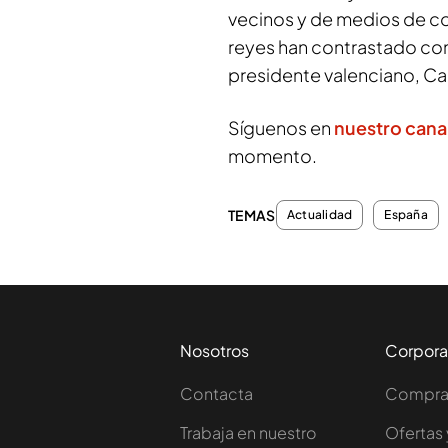
vecinos y de medios de co
reyes han contrastado con 
presidente valenciano, Ca
Síguenos en
nuestro cana
momento.
TEMAS
Actualidad
España
Nosotros
Corpora
Contacta
Comprar
Trabaja en nuestro
Ofertas 