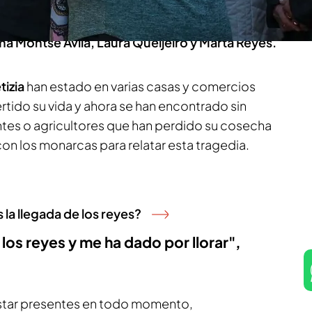
s situaciones que han tenido que
sufrir los
n escuchado cómo relataban hasta dónde les
a Montse Ávila, Laura Queijeiro y Marta Reyes.
tizia
han estado en varias casas y comercios
tido su vida y ahora se han encontrado sin
ntes o agricultores que han perdido su cosecha
n los monarcas para relatar esta tragedia.
la llegada de los reyes?
 los reyes y me ha dado por llorar",
estar presentes en todo momento,