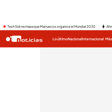
Tesh Sidi rechaza que Marruecos organice el Mundial 2030
Ahm
Lo último
Nacional
Internacional
Má