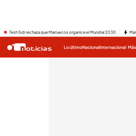
Tesh Sidi rechaza que Marruecos organice el Mundial 2030
Mar
Lo último
Nacional
Internacional
Má