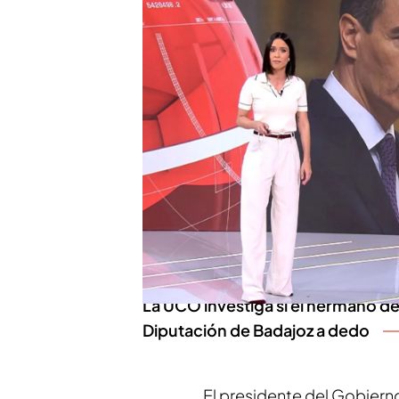
El magistrado Carlos del Va
Ejecutivo, Pedro Sánchez
caso contra su mujer, Beg
declaración en los mismo
por la providencia de fecha
titular del Juzgado de Ins
Peinado, se trasladará a
L
declaración a Sánchez.
PUEDE INTERESARTE
La UCO investiga si el hermano de
Diputación de Badajoz a dedo
El presidente del Gobiern