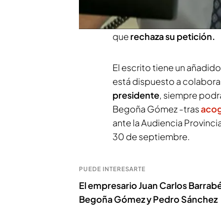
sustituyendo a Juan Carlo
hace y que tiene muy clar
que
rechaza su petición.
El escrito tiene un añadid
está dispuesto a colabora
presidente
, siempre podrá
Begoña Gómez -tras
acog
ante la Audiencia Provincia
30 de septiembre.
PUEDE INTERESARTE
El empresario Juan Carlos Barra
Begoña Gómez y Pedro Sánchez