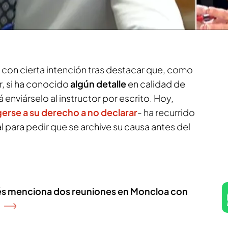
s Peinado- dice que el magistrado sabe lo que
o que le puede interrogar personalmente, por lo
o con cierta intención tras destacar que, como
r, si ha conocido
algún detalle
en calidad de
 enviárselo al instructor por escrito. Hoy,
erse a su derecho a no declarar
- ha recurrido
l para pedir que se archive su causa antes del
bés menciona dos reuniones en Moncloa con