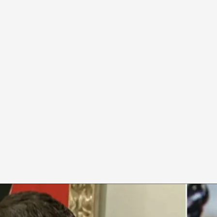
arar por escrito
 Press