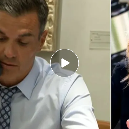
 Valle ha rechazado la petición del jefe del
or escrito
tado hoy un recurso ante la Audiencia
e se archive la causa
nsa de Begoña Gómez a la citación de Pedro
l juez Peinado
o,
Pedro Sánchez
, ya ha obtenido una respuesta
por escrito como testigo
en el
caso de Begoña
abel Sanz
, el
juez Carlos del Valle
-que está