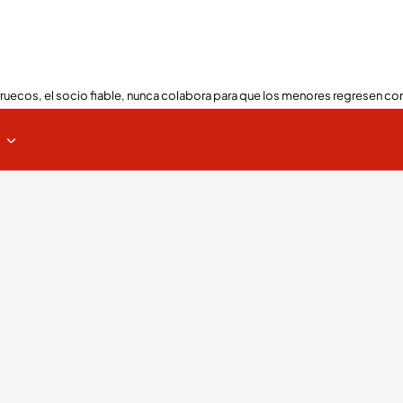
ruecos, el socio fiable, nunca colabora para que los menores regresen con
s