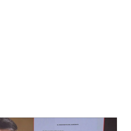
ación del próximo 30 de julio: "Resulta inescindible"
r la respuesta del juez?