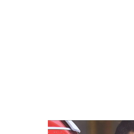
Pedro Sánchez responde al juez Peinado sobre su cit
¿Pedro Sánchez puede recurri