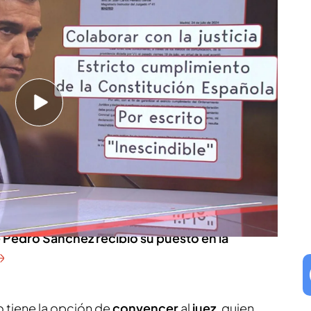
lle ha rechazado la petición del jefe del
, de
declarar por escrito
como testigo por el
oña Gómez. "Ha de mantenerse la toma de la
 términos y condiciones en que fue acordada
 19 de julio del presente año", ha recalcado. El
trucción Número 41 de Madrid, Juan Carlos
a Moncloa
el martes
30 de julio
para tomarle
 Pedro Sánchez recibió su puesto en la
o tiene la opción de
convencer
al
juez
, quien