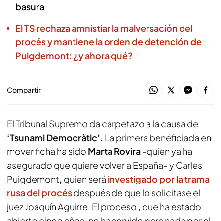
basura
El TS rechaza amnistiar la malversación del
procés y mantiene la orden de detención de
Puigdemont: ¿y ahora qué?
Compartir
El Tribunal Supremo da carpetazo a la causa de
‘Tsunami Democràtic’.
La primera beneficiada en
mover ficha ha sido
Marta Rovira
-quien ya ha
asegurado que quiere volver a España- y Carles
Puigdemont
,
quien será
investigado por la trama
rusa del procés
después de que lo solicitase el
juez Joaquín Aguirre. El proceso , que ha estado
abierto cinco años, no ha servido para nada por el