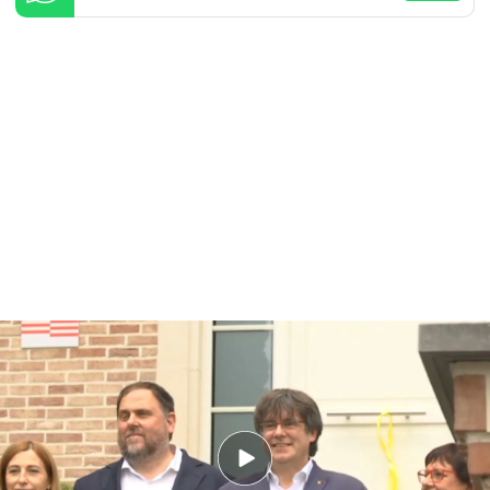
El TS rechaza amnistiar la malversación del procés y mantiene la orden de
detención de Puigdemont
PUEDE INTERESARTE
Los eurodiputados recogen su acta: desde la
ausencia de Toni Comín hasta el juramento de