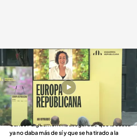
Las primeras consecuencias de la anulación del 'Tsunami Democrátic'
Redacción digital Noticias Cuatro
09 JUL 2024 - 15:22h.
La secretaria general de Esquerra Republicana
(ERC) ha afirmado que quiere venir a España
este sábado
Carles Puigdemont ha asegurado que la causa
ya no daba más de sí y que se ha tirado a la