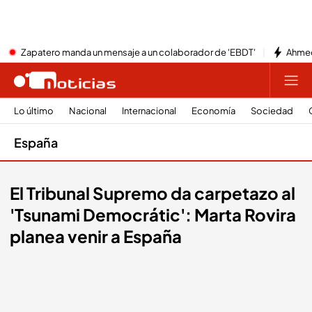
Zapatero manda un mensaje a un colaborador de 'EBDT'
Ahmed
Lo último
Nacional
Internacional
Economía
Sociedad
España
El Tribunal Supremo da carpetazo al
'Tsunami Democrátic': Marta Rovira
planea venir a España