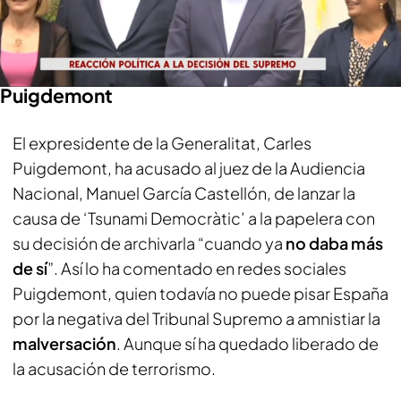
Alvise Pérez
“La causa ya no daba más de sí y estaba
condenada al fracaso”, señala Carles
Puigdemont
El expresidente de la Generalitat, Carles
Puigdemont, ha acusado al juez de la Audiencia
Nacional, Manuel García Castellón, de lanzar la
causa de ‘Tsunami Democràtic’ a la papelera con
su decisión de archivarla “cuando ya
no daba más
de sí
”. Así lo ha comentado en redes sociales
Puigdemont, quien todavía no puede pisar España
por la negativa del Tribunal Supremo a amnistiar la
malversación
. Aunque sí ha quedado liberado de
la acusación de terrorismo.