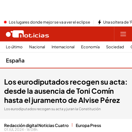
Los lugares donde mejor se va a ver el eclipse
Una soltera de '
Lo último
Nacional
Internacional
Economía
Sociedad
España
Los eurodiputados recogen su acta:
desde la ausencia de Toni Comín
hasta el juramento de Alvise Pérez
Los eurodiputados recogen su acta y juran la Constitución
Redacción digital Noticias Cuatro
Europa Press
01 JUL 2024 - 16:08h.