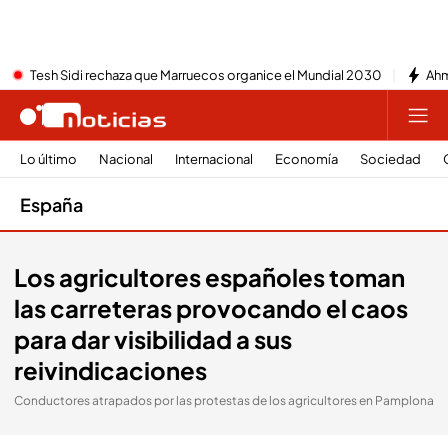
Tesh Sidi rechaza que Marruecos organice el Mundial 2030
Ahm
Lo último
Nacional
Internacional
Economía
Sociedad
España
Los agricultores españoles toman
las carreteras provocando el caos
para dar visibilidad a sus
reivindicaciones
Conductores atrapados por las protestas de los agricultores en Pamplona