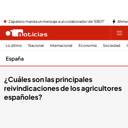
Zapatero manda un mensaje a un colaborador de 'EBDT'
Ahmed
Lo último
Nacional
Internacional
Economía
Sociedad
España
¿Cuáles son las principales
reivindicaciones de los agricultores
españoles?