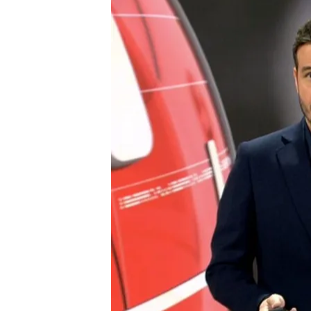
Redacción digital Noticias Cuatro
05 FEB 2024 - 21:11h.
Pedro Sánchez abre la pu
penales
El Partido Popular impul
judiciales en el context
El contundente escrito d
a frase
Compartir
Pedro Sánchez asegura q