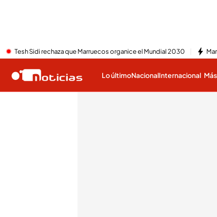
Tesh Sidi rechaza que Marruecos organice el Mundial 2030
Mar
Lo último
Nacional
Internacional
Má