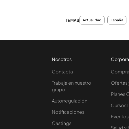
TEMAS
Actualidad
España
Nosotros
Corpora
Contacta
Comprar
Trabaja en nuestro
Ofertas 
grupo
Planes 
Autorregulación
Cursos 
Notificaciones
Eventos
Castings
Salud y 