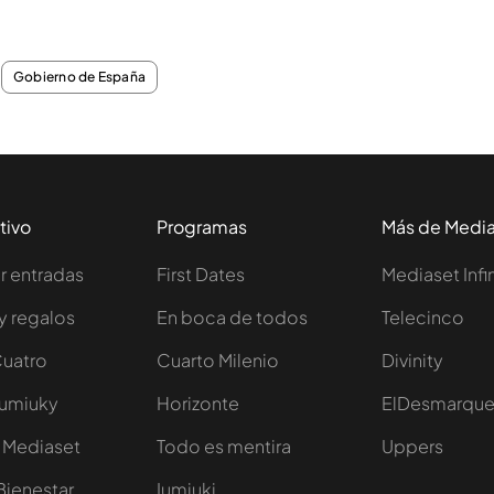
Gobierno de España
tivo
Programas
Más de Medi
 entradas
First Dates
Mediaset Infi
y regalos
En boca de todos
Telecinco
Cuatro
Cuarto Milenio
Divinity
Iumiuky
Horizonte
ElDesmarqu
 Mediaset
Todo es mentira
Uppers
Bienestar
Iumiuki