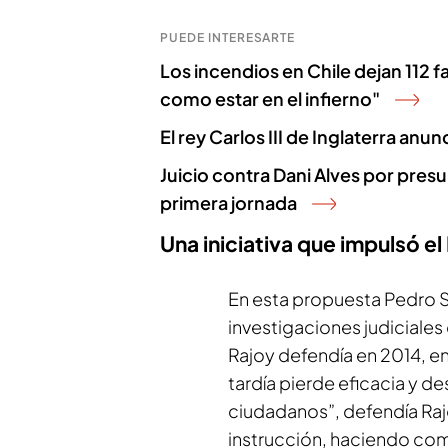
PUEDE INTERESARTE
Los incendios en Chile dejan 112 
como estar en el infierno"
El rey Carlos III de Inglaterra an
Juicio contra Dani Alves por presu
primera jornada
Una iniciativa que impulsó e
En esta propuesta Pedro S
investigaciones judiciale
Rajoy defendía en 2014, en 
tardía pierde eficacia y d
ciudadanos”, defendía Rajo
instrucción, haciendo com