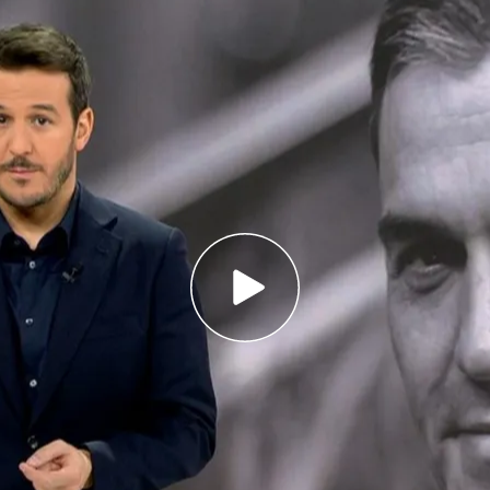
erta a limitar el tiempo de las investigaciones
só en 2014 la limitación de las investigaciones
o de la trama Gürtel
el fiscal contra el juez del caso Tsunami, frase
ue está
convencido
de que la
ley de amnistía
va