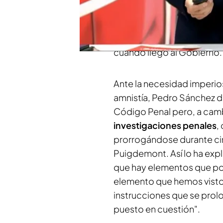
a salir
adelante
, pero tie
que vote a favor de la nor
hecho suya una propuesta
cuando llegó al Gobierno.
Ante la necesidad imperios
amnistía, Pedro Sánchez de
Código Penal pero, a camb
investigaciones penales
,
prorrogándose durante cin
Puigdemont. Así lo ha expl
que hay elementos que po
elemento que hemos visto
instrucciones que se prolo
puesto en cuestión".