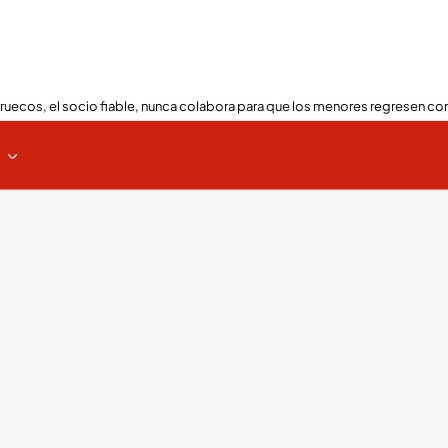
ruecos, el socio fiable, nunca colabora para que los menores regresen con
s