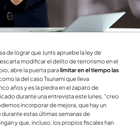
ne que convencer al partido de Puigdemont de
ma. Para eso, el presidente del Gobierno ha
 del Partido Popular que él mismo derogó
a de lograr que Junts apruebe la ley de
scarta modificar el delito de terrorismo en el
io, abre la puerta para
limitar en el tiempo las
 como la del caso Tsunami que lleva
co años y es la piedra en el zapato de
icado durante una entrevista este lunes, "creo
demos incorporar de mejora, que hay un
 durante estas últimas semanas de
ngan y que, incluso, los propios fiscales han