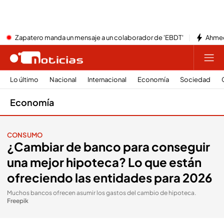
Zapatero manda un mensaje a un colaborador de 'EBDT'
Ahmed
Lo último
Nacional
Internacional
Economía
Sociedad
Economía
CONSUMO
¿Cambiar de banco para conseguir
una mejor hipoteca? Lo que están
ofreciendo las entidades para 2026
Muchos bancos ofrecen asumir los gastos del cambio de hipoteca
.
Freepik