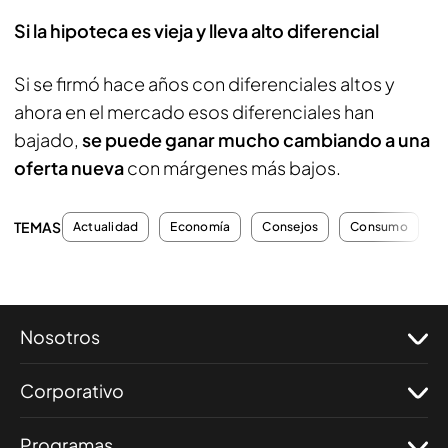
Si la hipoteca es vieja y lleva alto diferencial
Si se firmó hace años con diferenciales altos y
ahora en el mercado esos diferenciales han
bajado,
se puede ganar mucho cambiando a una
oferta nueva
con márgenes más bajos.
TEMAS
Actualidad
Economía
Consejos
Consumo
A
Nosotros
Corporativo
Programas