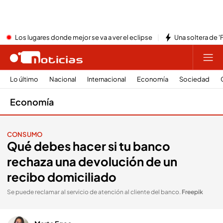
Los lugares donde mejor se va a ver el eclipse
Una soltera de '
Lo último
Nacional
Internacional
Economía
Sociedad
Economía
CONSUMO
Qué debes hacer si tu banco
rechaza una devolución de un
recibo domiciliado
Se puede reclamar al servicio de atención al cliente del banco
.
Freepik