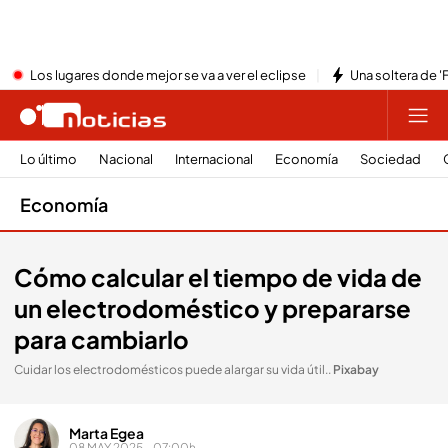
Los lugares donde mejor se va a ver el eclipse
Una soltera de '
Lo último
Nacional
Internacional
Economía
Sociedad
Economía
Cómo calcular el tiempo de vida de
un electrodoméstico y prepararse
para cambiarlo
Cuidar los electrodomésticos puede alargar su vida útil.
.
Pixabay
Marta Egea
08 MAY 2025 - 07:00h.