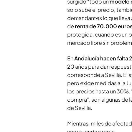
surgido “todo un
modelo d
solo sube el precio, tambié
demandantes lo que lleva a
de
renta de 70.000 euros
protegida, cuando es un pe
mercado libre sin problema
En
Andalucía hacen falta
20 años para dar respuest
corresponde a Sevilla. El
pero exige medidas a la Ju
los precios hasta un 30%. 
compra”, son algunas de l
de Sevilla.
Mientras, miles de afecta
una vivienda propia.