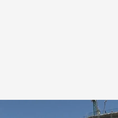
s que pueden acceder a ellas
.
IMAGEN: Rafa Reig