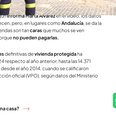
de los pisos en propiedad. Una de las posibles
so a una casa pasa por
aumentar
el número de
gún
informa Marta Álvarez
en el vídeo, los datos
crecen, pero, en lugares como
Andalucía
, se da la
iendas son tan
caras
que muchos se ven
orque
no pueden pagarlas.
es
definitivas de
vivienda protegida
ha
respecto al año anterior, hasta las 14.371
desde el año 2014, cuando se calificaron
ción oficial (VPO), según datos del Ministerio
una casa?