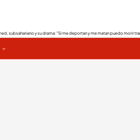
ed, subsahariano y su drama: "Si me deportan y me matan puedo morir tra
s