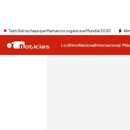
Tesh Sidi rechaza que Marruecos organice el Mundial 2030
Ahm
Lo último
Nacional
Internacional
Má