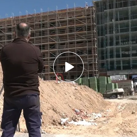
na vivienda de VPO porque su precio era de
piso de 76 metros cuadrados
ara Vivir denuncia especulación con la VPO y
s de renta de 70.000 euros al año puedan
vivienda en España: los jóvenes siguen sin
endizarse
s un problema
que no para de crecer con el alto