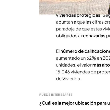
precio de los alquileres
y 
soluciones al difícil acce
viviendas protegidas.
Se
apuntan a que las cifras 
paradoja de que estas viv
obligados a
rechazarlas
p
El
número de calificacion
aumentado un 62% en 2024 
unidades, el valor
más alto
15.046 viviendas de protec
de Vivienda.
PUEDE INTERESARTE
¿Cuál es la mejor ubicación para 