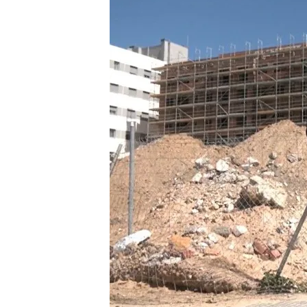
27 MAR 2025 - 18:26h.
Alonso tuvo rechazar u
260.000 euros por un 
La Asociación Sevilla p
que familias con nivele
acceder a ella
Así está el mercado de 
poder permitirse indep
Compartir
El
precio de la vivienda e