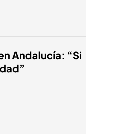
 en Andalucía: “Si
edad”