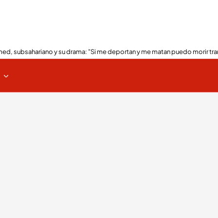
ed, subsahariano y su drama: "Si me deportan y me matan puedo morir tra
s