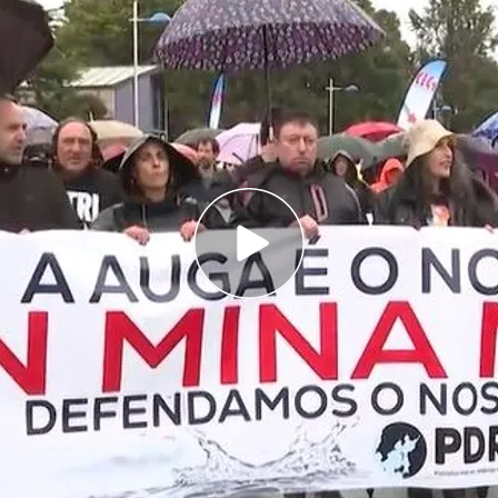
ri quiere instalar en el municipio lucense de
e Touro
ado con la participación también de cientos de
ertas por oleaje
l BNG, Ana Pontón, que hizo un llamamiento a
ovilizarse por mar y tierra"
el plan de
construcción de la fábrica de
ez, la movilización ha contado con la