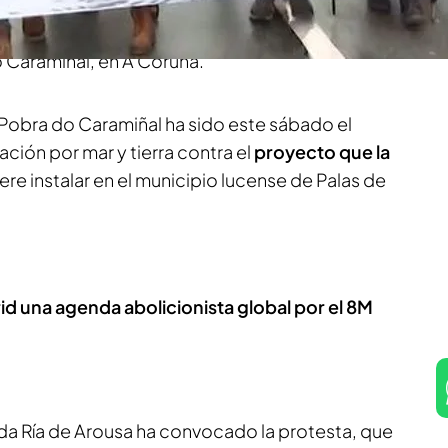
ientos de barcos a pesar de las alertas por
do
Yolanda Menadas
desde la isla de Arousa y
 Caramiñal, en A Coruña.
 Pobra do Caramiñal ha sido este sábado el
ción por mar y tierra contra el
proyecto que la
ere instalar en el municipio lucense de Palas de
d una agenda abolicionista global por el 8M
da Ría de Arousa ha convocado la protesta, que