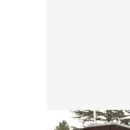
Protestas por mar y tierra contra la planta de celulos
Redacción digital Noticias Cuatro