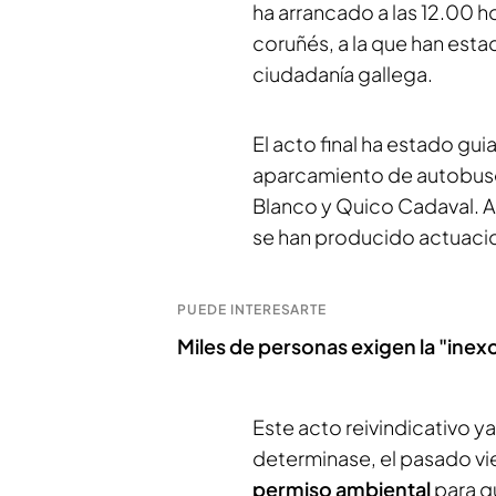
ha arrancado a las 12.00 h
coruñés, a la que han est
ciudadanía gallega.
El acto final ha estado gu
aparcamiento de autobuses
Blanco y Quico Cadaval. All
se han producido actuaci
PUEDE INTERESARTE
Miles de personas exigen la "ine
Este acto reivindicativo y
determinase, el pasado vie
permiso ambiental
para q