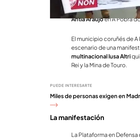
participación también de c
oleaje, como han informa
Antía Araújo
en A Pobra do
El municipio coruñés de A
escenario de una manifesta
multinacional lusa Altri
qui
Rei y la Mina de Touro.
PUEDE INTERESARTE
Miles de personas exigen en Madri
La manifestación
La Plataforma en Defensa 