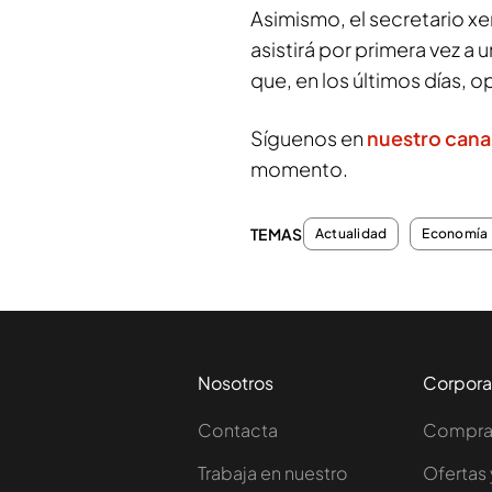
Asimismo, el secretario x
asistirá por primera vez a
que, en los últimos días,
Síguenos en
nuestro cana
momento.
TEMAS
Actualidad
Economía
Nosotros
Corpora
Contacta
Comprar
Trabaja en nuestro
Ofertas 