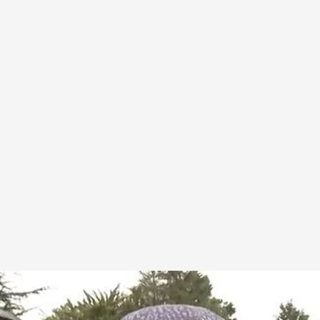
a de Altri y la Mina de Touro
.
NOTICIAS CUATRO