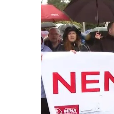
22 MAR 2025 - 14:40h.
La multinacional lusa Alt
Palas de Rei y la Mina d
La movilización ha cont
barcos a pesar de las al
La portavoz nacional de
la sociedad gallega a "m
Compartir
Nueva movilización contra 
celulosa en Galicia.
Esta v