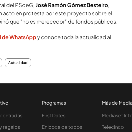
eral del PSdeG,
José Ramón Gómez Besteiro
,
 un acto en protesta por este proyecto sobre el
 opinó que "no es merecedor" de fondos públicos.
l de WhatsApp
y conoce toda la actualidad al
Actualidad
tivo
Programas
Más de Medi
 entradas
First Dates
Mediaset Infi
y regalos
En boca de todos
Telecinco