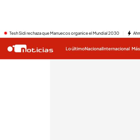
Tesh Sidi rechaza que Marruecos organice el Mundial 2030
Ahm
Lo último
Nacional
Internacional
Má