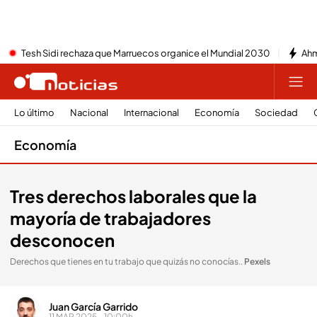
Tesh Sidi rechaza que Marruecos organice el Mundial 2030
Ahm
Lo último
Nacional
Internacional
Economía
Sociedad
Economía
Tres derechos laborales que la
mayoría de trabajadores
desconocen
Derechos que tienes en tu trabajo que quizás no conocías.
.
Pexels
Juan García Garrido
11 MAR 2025 - 10:00h.