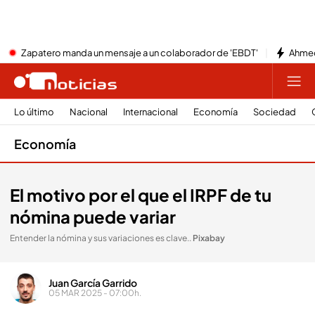
Zapatero manda un mensaje a un colaborador de 'EBDT'
Ahmed
Lo último
Nacional
Internacional
Economía
Sociedad
Economía
El motivo por el que el IRPF de tu
nómina puede variar
Entender la nómina y sus variaciones es clave.
.
Pixabay
Juan García Garrido
05 MAR 2025 - 07:00h.