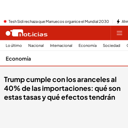
Tesh Sidi rechaza que Marruecos organice el Mundial 2030
Ahm
Lo último
Nacional
Internacional
Economía
Sociedad
Economía
Trump cumple con los aranceles al
40% de las importaciones: qué son
estas tasas y qué efectos tendrán