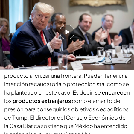
PUEDE INTERESARTE
Netanyahu, primer dirigente internacional
recibido en el mandato de Trump
¿Qué son los aranceles y cómo podría
afectar a EE.UU?
Un arancel es un impuesto que se aplica a un
producto al cruzar una frontera. Pueden tener una
intención recaudatoria o proteccionista, como se
ha planteado en este caso. Es decir, se
encarecen
los
productos extranjeros
como elemento de
presión para conseguir los objetivos geopolíticos
de Trump. El director del Consejo Económico de
la Casa Blanca sostiene que México ha entendido