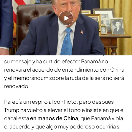
entendimiento con China
China promete contramedidas a las tasas de
Trump, quien en otros de sus frentes -el
canal
de
Panamá
- insiste en acabar con la influencia del
gigante asiático. Su secretario de Estado de
EE.UU, Marco Rubio, ha viajado a la zona para llevar
su mensaje y ha surtido efecto: Panamá no
renovará el acuerdo de entendimiento con China
y el memorándum sobre la ruda de la será no será
renovado.
Parecía un respiro al conflicto, pero después
Trump ha vuelto a elevar el tono e insiste en que el
canal está
en manos de China
, que Panamá viola
el acuerdo y que algo muy poderoso ocurriría si