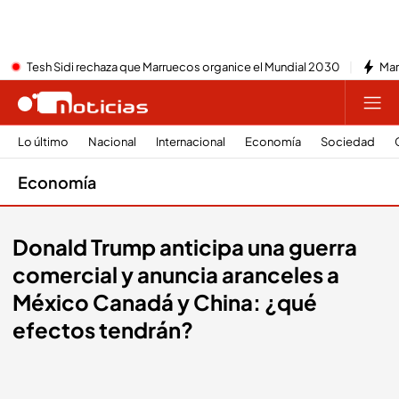
Tesh Sidi rechaza que Marruecos organice el Mundial 2030
Mar
Lo último
Nacional
Internacional
Economía
Sociedad
Economía
Donald Trump anticipa una guerra
comercial y anuncia aranceles a
México Canadá y China: ¿qué
efectos tendrán?