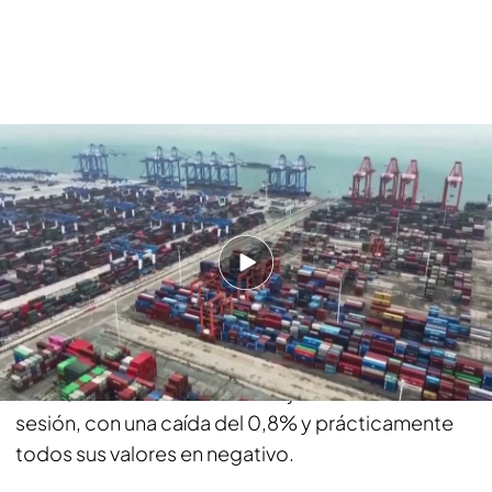
Los efectos que tendrán los aranceles de Donald Trump en la economía
mundial
Esta declaración de intenciones del futuro
presidente de Estados Unidos de subir aranceles
ya ha tenido efectos,
de momento, limitados en
las Bolsas asiáticas, pero más intensos en las
europeas que están registrando descensos más
abultados. Según
informa Cristina Montalvo
en el
vídeo, el Ibex 35 se teñía de rojo en la media
sesión, con una caída del 0,8% y prácticamente
todos sus valores en negativo.