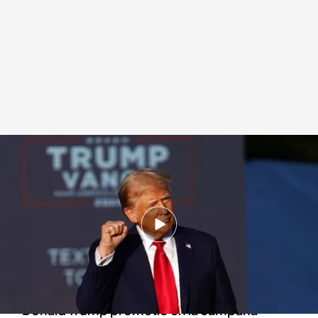
¿Qué coste tendrán los aranceles que impondrá Donald Trump?
Redacción digital Noticias Cuatro
26 NOV 2024 - 17:19h.
El magnate anuncia un arancel del 25% a las
importaciones de México y Canadá e
incrementar un 10% los aplicados a China
Donald Trump prometió en la campaña