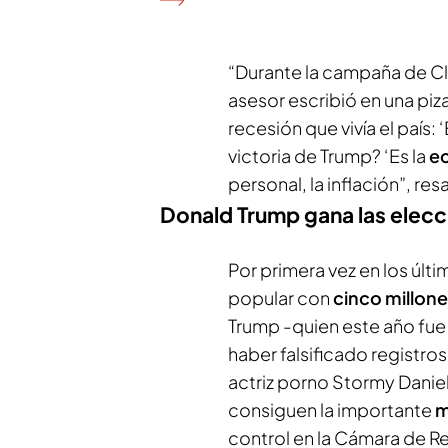
“Durante la campaña de Cli
asesor escribió en una piza
recesión que vivía el país:
victoria de Trump? ‘Es la
e
personal, la inflación”, re
Donald Trump gana las elec
Por primera vez en los últi
popular con
cinco millone
Trump -quien este año fue
haber falsificado registro
actriz porno Stormy Danie
consiguen la importante
m
control en la Cámara de R