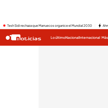
Tesh Sidi rechaza que Marruecos organice el Mundial 2030
Ahm
Lo último
Nacional
Internacional
Má