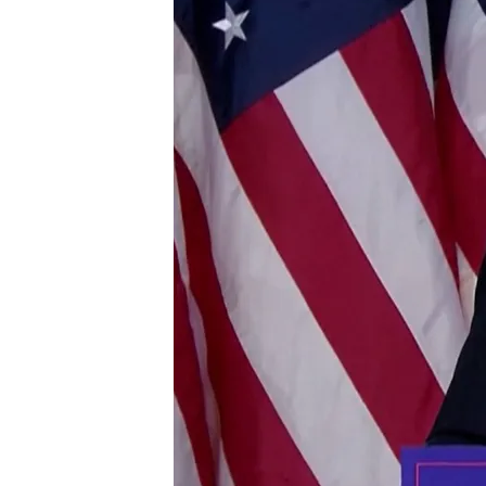
06 NOV 2024 - 14:49h.
Los republicanos se lle
directos más que los d
“Esta será verdaderame
Donald Trump
Las elecciones en EE.U
Wisconsin, donde vota
Compartir
Donald Trump
gana las
el
Unidos. Con lo escrutado a