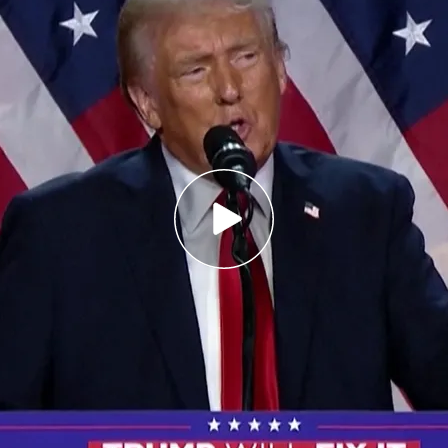
van el voto popular con cinco millones de votos
emócratas
nte la era dorada de Estados Unidos”, afirmó
U se deciden en estados clave como
n con la economía muy presente
ecciones más reñidas y polarizadas
en Estados
 esta hora, estos son los resultados: 224 votos