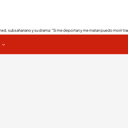
ed, subsahariano y su drama: "Si me deportan y me matan puedo morir tra
s