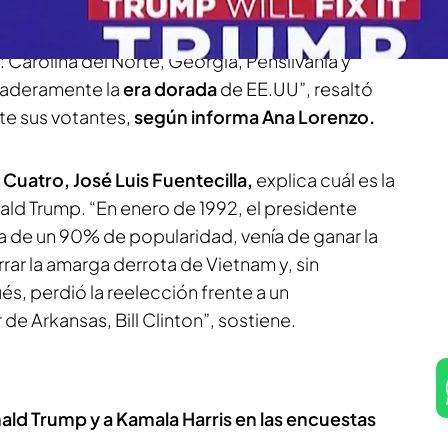
rris y 277 para el magnate.
En los Estados
ó dudas sobre el proceso electoral
- ha
 Carolina del Norte, Georgia, Pensilvania y
daderamente la
era dorada
de EE.UU”, resaltó
te sus votantes,
según informa Ana Lorenzo.
 Cuatro, José Luis Fuentecilla,
explica cuál es la
ld Trump. “En enero de 1992, el presidente
de un 90% de popularidad, venía de ganar la
rrar la amarga derrota de Vietnam y, sin
, perdió la reelección frente a un
 Arkansas, Bill Clinton”, sostiene.
ald Trump y a Kamala Harris en las encuestas