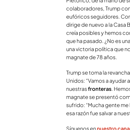
Pletórico, de la mano de su
colaboradores, Trump comp
eufóricos seguidores. Con
dirige de nuevo a la Casa
creía posibles y hemos con
que ha pasado. ¿No es una 
una victoria política que no
magnate de 78 años.
Trump se toma la revanch
Unidos: “Vamos a ayudar a
nuestras
fronteras
. Hemos
magnate se presentó como 
sufrido: “Mucha gente me 
esa razón fue salvar a nues
Síguenos en
nuestro cana