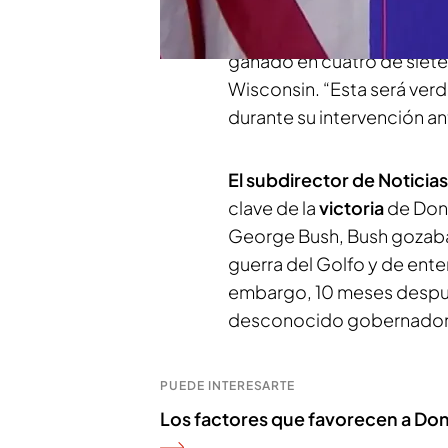
electorales para Kamala Ha
clave
, Trump -
quien sembr
ganado en cuatro de siete:
Wisconsin. “Esta será ver
durante su intervención an
El subdirector de Noticias
clave de la
victoria
de Dona
George Bush, Bush gozaba 
guerra del Golfo y de ente
embargo, 10 meses después
desconocido gobernador de
PUEDE INTERESARTE
Los factores que favorecen a Don