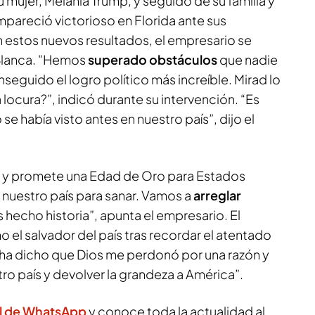
 mujer, Melania Trump, y seguido de su familia y
areció victorioso en Florida ante sus
 estos nuevos resultados, el empresario se
 Blanca. "Hemos
superado obstáculos
que nadie
seguido el logro político más increíble. Mirad lo
locura?”, indicó durante su intervención. “Es
 se había visto antes en nuestro país”, dijo el
a y promete una Edad de Oro para Estados
 nuestro país para sanar. Vamos a
arreglar
 hecho historia”, apunta el empresario. El
el salvador del país tras recordar el atentado
ha dicho que Dios me perdonó por una razón y
tro país y devolver la grandeza a América”.
l de WhatsApp
y conoce toda la actualidad al